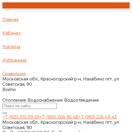
Главная
Кабинет
Корзина
Избранные
Сравнение
Московская обл., Красногорский р-н, Нахабино пгт, ул.
Советская, 90
Войти
Отопление Водоснабжение Водоотведение
+7 (925) 915-99-69
+7 (985) 268-95-48
+7 (985) 226-49-43
Московская обл., Красногорский р-н, Нахабино пгт, ул.
Советская, 90