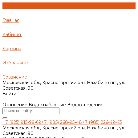
Главная
Кабинет
Корзина
Избранные
Сравнение
Московская обл., Красногорский р-н, Нахабино пгт, ул.
Советская, 90
Войти
Отопление Водоснабжение Водоотведение
+7 (925) 915-99-69
+7 (985) 268-95-48
+7 (985) 226-49-43
Московская обл., Красногорский р-н, Нахабино пгт, ул.
Советская, 90