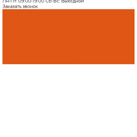
Пн-Пт: 09:00-19:00 Cб-Вс: Выходной
Заказать звонок
Каталог товаров
Автоматика отопления
Heatapp!
heatcon!
THETA, CETA
Внутренняя канализация
Ostendorf Skolan dB
Безраструбная канализация Smartline
Синикон Rain Flow
Противопожарное оборудование