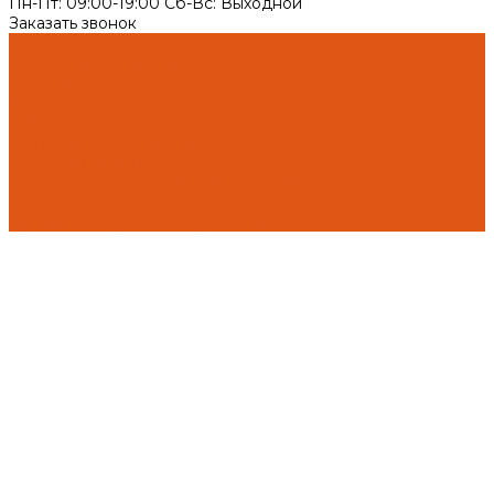
Пн-Пт: 09:00-19:00 Cб-Вс: Выходной
Заказать звонок
Каталог товаров
Автоматика отопления
Heatapp!
heatcon!
THETA, CETA
Внутренняя канализация
Ostendorf Skolan dB
Безраструбная канализация Smartline
Синикон Rain Flow
Противопожарное оборудование