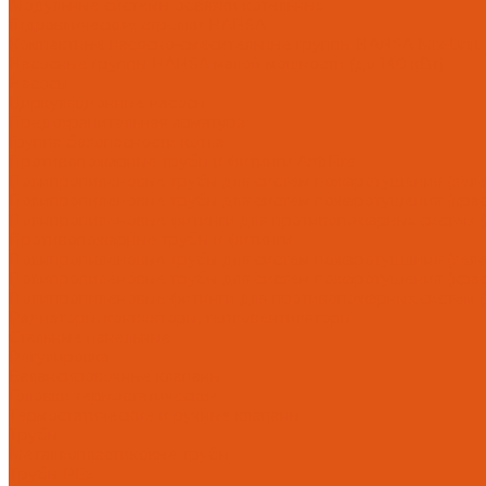
Модульные системы обвязки котельных
Гидравлические стрелки HANSA
Компактные насосно-смесительные группы HANSA Mix-Unit
Насосные группы HANSA малой мощности (до 140 кВт)
Насосы
Циркуляционные насосы
Предохранительная арматура
Группа безопасности котла
Противопожарные трубы и фитинги AntiFire
Полипропиленовые трубы для систем пожаротушения (зелен
Полипропиленовые трубы для систем пожаротушения (красн
Полипропиленовые фитинги для противопожарных систем (з
Противопожарные трубы и фитинги
Полипропиленовые трубы для систем пожаротушения (зел
Полипропиленовые трубы для систем пожаротушения (кра
Полипропиленовые фитинги для противопожарных систем 
Радиаторы, конвекторы, тепловентиляторы
Стальные панельные
Регулировка
Балансировочные клапаны
Головки термостатические
Термостатические и ручные клапаны
Трубы
Металлопластиковые трубы
Трубы PEx