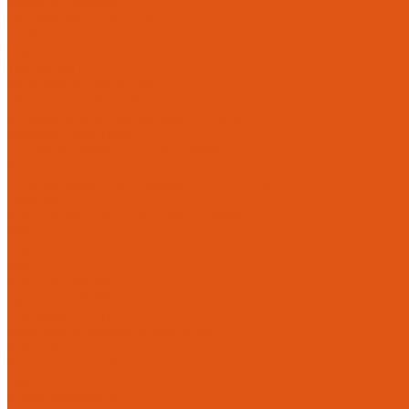
Каталог товаров
Автоматика отопления
Heatapp!
heatcon!
THETA, CETA
Внутренняя канализация
Ostendorf Skolan dB
Безраструбная канализация Smartline
Синикон Rain Flow
Противопожарное оборудование
Инструменты
Оборудование для сварки ПП-Р (PP-R)
Прочее
Коллекторы и коллекторные шкафы
FBH 53
FBH 63
HK52
Котлы и горелки
Горелки HANSA
Напольные котлы HANSA
Настенные газовые котлы HANSA
Крепеж
Мембранные баки
Flamco
Комплектующие