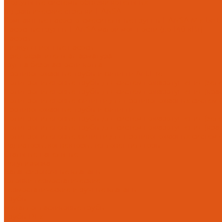
Модульные системы обвязки котельных
Гидравлические стрелки HANSA
Компактные насосно-смесительные группы HANSA Mix-Unit
Насосные группы HANSA малой мощности (до 140 кВт)
Насосы
Циркуляционные насосы
Предохранительная арматура
Группа безопасности котла
Противопожарные трубы и фитинги AntiFire
Полипропиленовые трубы для систем пожаротушения (зелен
Полипропиленовые трубы для систем пожаротушения (красн
Полипропиленовые фитинги для противопожарных систем (з
Противопожарные трубы и фитинги
Полипропиленовые трубы для систем пожаротушения (зел
Полипропиленовые трубы для систем пожаротушения (кра
Полипропиленовые фитинги для противопожарных систем 
Радиаторы, конвекторы, тепловентиляторы
Стальные панельные
Регулировка
Балансировочные клапаны
Головки термостатические
Термостатические и ручные клапаны
Трубы
Металлопластиковые трубы
Трубы PEx