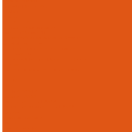
Каталог товаров
Автоматика отопления
Heatapp!
heatcon!
THETA, CETA
Внутренняя канализация
Ostendorf Skolan dB
Безраструбная канализация Smartline
Синикон Rain Flow
Противопожарное оборудование
Инструменты
Оборудование для сварки ПП-Р (PP-R)
Прочее
Коллекторы и коллекторные шкафы
FBH 53
FBH 63
HK52
Котлы и горелки
Горелки HANSA
Напольные котлы HANSA
Настенные газовые котлы HANSA
Крепеж
Мембранные баки
Flamco
Комплектующие