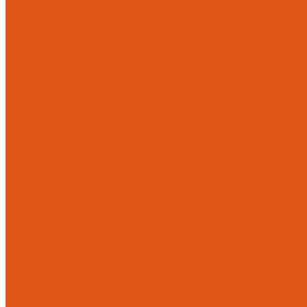
Каталог товаров
Автоматика отопления
Heatapp!
heatcon!
THETA, CETA
Внутренняя канализация
Ostendorf Skolan dB
Безраструбная канализация Smartline
Синикон Rain Flow
Противопожарное оборудование
Инструменты
Оборудование для сварки ПП-Р (PP-R)
Прочее
Коллекторы и коллекторные шкафы
FBH 53
FBH 63
HK52
Котлы и горелки
Горелки HANSA
Напольные котлы HANSA
Настенные газовые котлы HANSA
Крепеж
Мембранные баки
Flamco
Комплектующие