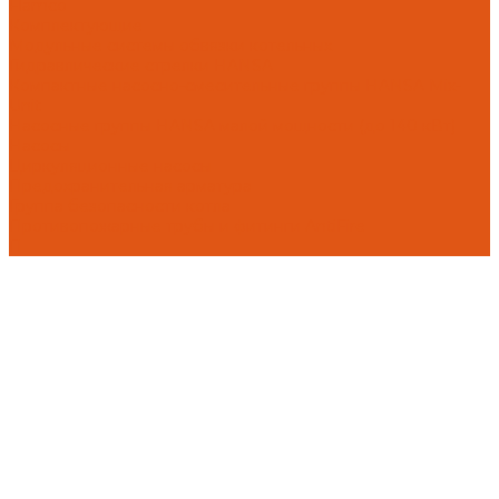
Flamco
Комплектующие
Модульные системы обвязки котельных
Гидравлические стрелки HANSA
Компактные насосно-смесительные группы HANSA Mix-
Unit
Насосные группы HANSA малой мощности (до 140 кВт)
Насосы
Циркуляционные насосы
Предохранительная арматура
Группа безопасности котла
Противопожарные трубы и фитинги AntiFire
П