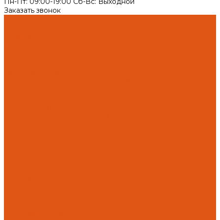
Пн-Пт: 09:00-19:00 Cб-Вс: Выходной
Заказать звонок
Каталог товаров
Автоматика отопления
Heatapp!
heatcon!
THETA, CETA
Внутренняя канализация
Ostendorf Skolan dB
Безраструбная канализация Smartline
Синикон Rain Flow
Противопожарное оборудование
Инструменты
Оборудование для сварки ПП-Р (PP-R)
Прочее
Коллекторы и коллекторные шкафы
FBH 53
FBH 63
HK52
Котлы и горелки
Горелки HANSA
Напольные котлы HANSA
Настенные газовые котлы HANSA
Крепеж
Мембранные баки