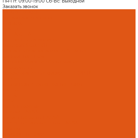
Пн-Пт: 09:00-19:00 Cб-Вс: Выходной
Заказать звонок
Каталог товаров
Автоматика отопления
Heatapp!
heatcon!
THETA, CETA
Внутренняя канализация
Ostendorf Skolan dB
Безраструбная канализация Smartline
Синикон Rain Flow
Противопожарное оборудование
Инструменты
Оборудование для сварки ПП-Р (PP-R)
Прочее
Коллекторы и коллекторные шкафы
FBH 53
FBH 63
HK52
Котлы и горелки
Горелки HANSA
Напольные котлы HANSA
Настенные газовые котлы HANSA
Крепеж
Мембранные баки