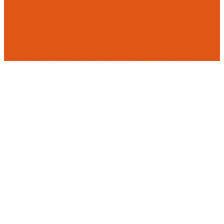
Flamco
Комплектующие
Модульные системы обвязки котельных
Гидравлические стрелки HANSA
Компактные насосно-смесительные группы HANSA Mix-
Unit
Насосные группы HANSA малой мощности (до 140 кВт)