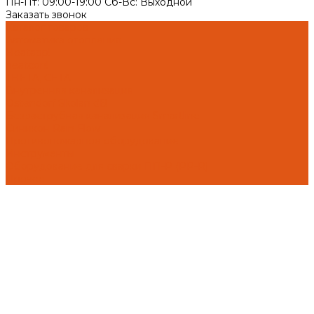
Пн-Пт: 09:00-19:00 Cб-Вс: Выходной
Заказать звонок
Каталог товаров
Автоматика отопления
Heatapp!
heatcon!
THETA, CETA
Внутренняя канализация
Ostendorf Skolan dB
Безраструбная канализация Smartline
Синикон Rain Flow
Противопожарное оборудование
Инструменты
Оборудование для сварки ПП-Р (PP-R)
Прочее