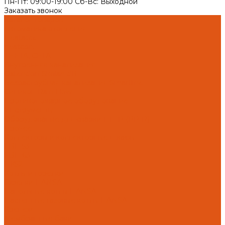
Пн-Пт: 09:00-19:00 Cб-Вс: Выходной
Заказать звонок
Каталог товаров
Автоматика отопления
Heatapp!
heatcon!
THETA, CETA
Внутренняя канализация
Ostendorf Skolan dB
Безраструбная канализация Smartline
Синикон Rain Flow
Противопожарное оборудование
Инструменты
Оборудование для сварки ПП-Р (PP-R)
Прочее
Коллекторы и коллекторные шкафы
FBH 53
FBH 63
HK52
Котлы и горелки
Горелки HANSA
Напольные котлы HANSA
Настенные газовые котлы HANSA
Крепеж
Мембранные баки