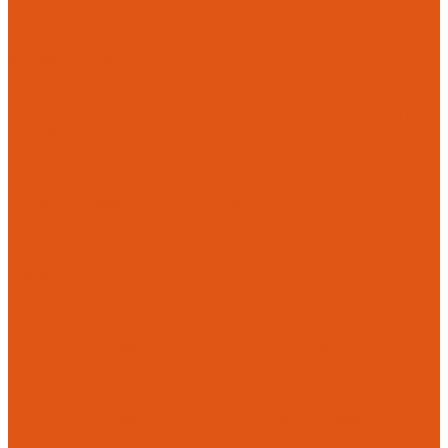
Flamco
Комплектующие
Модульные системы обвязки котельных
Гидравлические стрелки HANSA
Компактные насосно-смесительные группы HANSA Mix-
Unit
Насосные группы HANSA малой мощности (до 140 кВт)
Насосы
Циркуляционные насосы
Предохранительная арматура
Группа безопасности котла
Противопожарные трубы и фитинги AntiFire
Полипропиленовые трубы для систем пожаротушения
(зеленые) AntiFire
Полипропиленовые трубы для систем пожаротушения
(красные) AntiFire
Полипропиленовые фитинги для противопожарных систем
(зеленые) AntiFire
Противопожарные трубы и фитинги
Полипропиленовые трубы для систем пожаротушения
(зеленые) SLT BLOCKFIRE
Полипропиленовые трубы для систем пожаротушения
(красные) SLT BLOCKFIRE
Полипропиленовые фитинги для противопожарных систем
(зеленые) SLT BLOCKFIRE