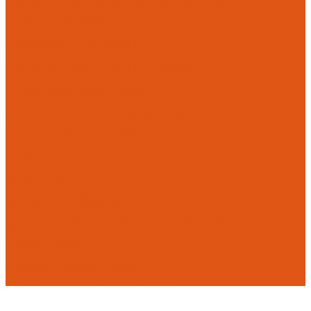
Радиаторы, конвекторы, тепловентиляторы
Стальные панельные
Регулировка
Балансировочные клапаны
Головки термостатические
Термостатические и ручные клапаны
Трубы
Металлопластиковые трубы
Трубы PEx
Полипропиленовые трубы SLT AQUA
Уплотнительные материалы
UNIPAK
Прокладки
Фильтры
Фильтр грубой очистки
Фитинги для труб
Фитинги аксиальные Pex
Пресс-фитинги для полимерных труб Multiskin
Фитинги для полипропиленовых труб SLT AQUA
Шаровые краны
Латунные шаровые краны COMAP
Латунные шаровые краны ITAP
Латунные шаровые краны Галлоп