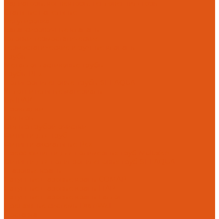
Радиаторы, конвекторы, тепловентиляторы
Стальные панельные
Регулировка
Балансировочные клапаны
Головки термостатические
Термостатические и ручные клапаны
Трубы
Металлопластиковые трубы
Трубы PEx
Полипропиленовые трубы SLT AQUA
Уплотнительные материалы
UNIPAK
Прокладки
Фильтры
Фильтр грубой очистки
Фитинги для труб
Фитинги аксиальные Pex
Пресс-фитинги для полимерных труб Multiskin
Фитинги для полипропиленовых труб SLT AQUA
Шаровые краны
Латунные шаровые краны COMAP
Латунные шаровые краны ITAP
Латунные шаровые краны Галлоп
Дренажные системы DrainWell
Доставка