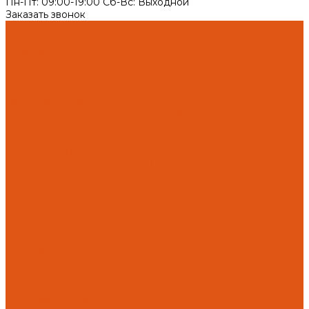
Пн-Пт: 09:00-19:00 Cб-Вс: Выходной
Заказать звонок
Каталог товаров
Автоматика отопления
Heatapp!
heatcon!
THETA, CETA
Внутренняя канализация
Ostendorf Skolan dB
Безраструбная канализация Smartline
Синикон Rain Flow
Противопожарное оборудование
Инструменты
Оборудование для сварки ПП-Р (PP-R)
Прочее
Коллекторы и коллекторные шкафы
FBH 53
FBH 63
HK52
Котлы и горелки
Горелки HANSA
Напольные котлы HANSA
Настенные газовые котлы HANSA
Крепеж
Мембранные баки