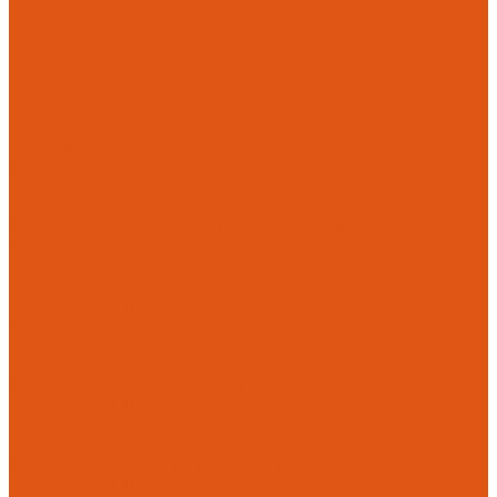
Flamco
Комплектующие
Модульные системы обвязки котельных
Гидравлические стрелки HANSA
Компактные насосно-смесительные группы HANSA Mix-
Unit
Насосные группы HANSA малой мощности (до 140 кВт)
Насосы
Циркуляционные насосы
Предохранительная арматура
Группа безопасности котла
Противопожарные трубы и фитинги AntiFire
Полипропиленовые трубы для систем пожаротушения
(зеленые) AntiFire
Полипропиленовые трубы для систем пожаротушения
(красные) AntiFire
Полипропиленовые фитинги для противопожарных систем
(зеленые) AntiFire
Противопожарные трубы и фитинги
Полипропиленовые трубы для систем пожаротушения
(зеленые) SLT BLOCKFIRE
Полипропиленовые трубы для систем пожаротушения
(красные) SLT BLOCKFIRE
Полипропиленовые фитинги для противопожарных систем
(зеленые) SLT BLOCKFIRE