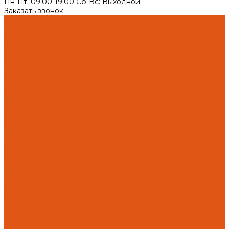
Пн-Пт: 09:00-19:00 Cб-Вс: Выходной
Заказать звонок
Каталог товаров
Автоматика отопления
Heatapp!
heatcon!
THETA, CETA
Внутренняя канализация
Ostendorf Skolan dB
Безраструбная канализация Smartline
Синикон Rain Flow
Противопожарное оборудование
Инструменты
Оборудование для сварки ПП-Р (PP-R)
Прочее
Коллекторы и коллекторные шкафы
FBH 53
FBH 63
HK52
Котлы и горелки
Горелки HANSA
Напольные котлы HANSA
Настенные газовые котлы HANSA
Крепеж
Мембранные баки