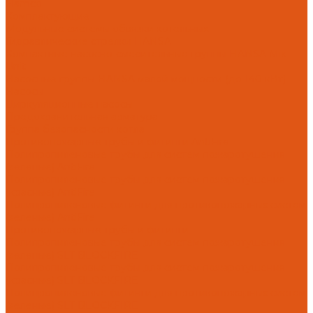
Flamco
Комплектующие
Модульные системы обвязки котельных
Гидравлические стрелки HANSA
Компактные насосно-смесительные группы HANSA Mix-
Unit
Насосные группы HANSA малой мощности (до 140 кВт)
Насосы
Циркуляционные насосы
Предохранительная арматура
Группа безопасности котла
Противопожарные трубы и фитинги AntiFire
Полипропиленовые трубы для систем пожаротушения
(зеленые) AntiFire
Полипропиленовые трубы для систем пожаротушения
(красные) AntiFire
Полипропиленовые фитинги для противопожарных систем
(зеленые) AntiFire
Противопожарные трубы и фитинги
Полипропиленовые трубы для систем пожаротушения
(зеленые) SLT BLOCKFIRE
Полипропиленовые трубы для систем пожаротушения
(красные) SLT BLOCKFIRE
Полипропиленовые фитинги для противопожарных систем
(зеленые) SLT BLOCKFIRE