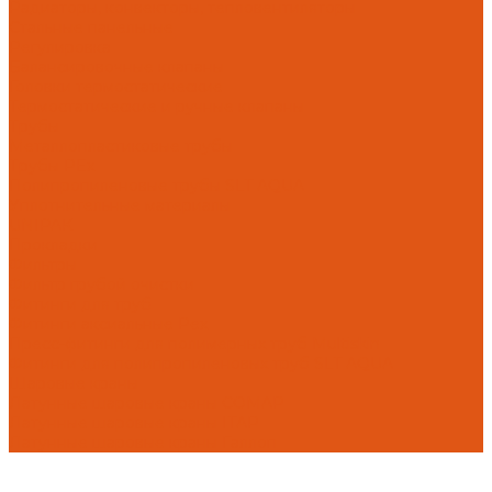
Радиаторы, конвекторы, тепловентиляторы
Стальные панельные
Регулировка
Балансировочные клапаны
Головки термостатические
Термостатические и ручные клапаны
Трубы
Металлопластиковые трубы
Трубы PEx
Полипропиленовые трубы SLT AQUA
Уплотнительные материалы
UNIPAK
Прокладки
Фильтры
Фильтр грубой очистки
Фитинги для труб
Фитинги аксиальные Pex
Пресс-фитинги для полимерных труб Multiskin
Фитинги для полипропиленовых труб SLT AQUA
Шаровые краны
Латунные шаровые краны COMAP
Латунные шаровые краны ITAP
Латунные шаровые краны Галлоп