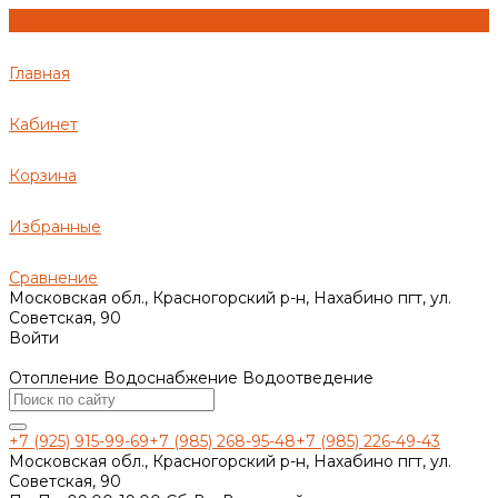
Главная
Кабинет
Корзина
Избранные
Сравнение
Московская обл., Красногорский р-н, Нахабино пгт, ул.
Советская, 90
Войти
Отопление Водоснабжение Водоотведение
+7 (925) 915-99-69
+7 (985) 268-95-48
+7 (985) 226-49-43
Московская обл., Красногорский р-н, Нахабино пгт, ул.
Советская, 90