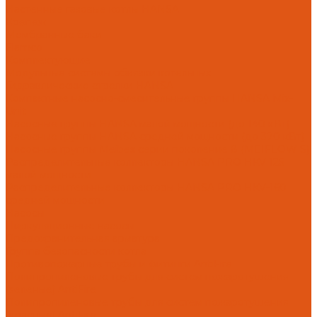
Настенные газовые котлы HANSA
Крепеж
Мембранные баки
Flamco
Комплектующие
Модульные системы обвязки котельных
Гидравлические стрелки HANSA
Компактные насосно-смесительные группы HANSA Mix-
Unit
Насосные группы HANSA малой мощности (до 140 кВт)
Насосные группы HANSA средней мощности (до 370 кВт)
Насосные группы Meibes серии поколение 8 (MEIFLOW S)
Распределительные коллекторы HANSA PRO HKV 125
малой мощности
Распределительные коллекторы HANSA PRO HKV-160
средней мощности
Насосы
Циркуляционные насосы
Предохранительная арматура
Группа безопасности котла
Противопожарные трубы и фитинги AntiFire
Полипропиленовые трубы для систем пожаротушения
(зеленые) AntiFire
Полипропиленовые трубы для систем пожаротушения
(красные) AntiFire