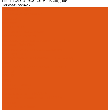
Пн-Пт: 09:00-19:00 Cб-Вс: Выходной
Заказать звонок
Каталог товаров
Автоматика отопления
Heatapp!
heatcon!
THETA, CETA
Внутренняя канализация
Ostendorf Skolan dB
Безраструбная канализация Smartline
Синикон Rain Flow
Противопожарное оборудование
Инструменты
Оборудование для сварки ПП-Р (PP-R)
Прочее
Коллекторы и коллекторные шкафы
FBH 53
FBH 63
HK52
Котлы и горелки
Горелки HANSA
Напольные котлы HANSA
Настенные газовые котлы HANSA
Крепеж
Мембранные баки