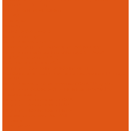
Трубы PE-RT (ПЕ-РТ)
Уплотнительные материалы
UNIPAK
Прокладки
Фильтры
Фильтр грубой очистки
Фитинги для труб
Фитинги аксиальные Pex
Пресс-фитинги для полимерных труб Multiskin
Фитинги для полипропиленовых труб SLT AQUA
MultiSKIN фитинги (PPSU)
PUSH фитинги MultiskinSkin
Латунные и бронзовые резьбовые фитинги
Резьбовые адаптеры для металлопластиковых и PEx труб,
COMAP
Фитинги аксиальной запрессовки COMAP Pexy Max
Фитинги для безраструбной канализации Smartline
Шаровые краны
Латунные шаровые краны COMAP
Латунные шаровые краны ITAP
Латунные шаровые краны Галлоп
Дренажные системы DrainWell
Доставка
О продукции