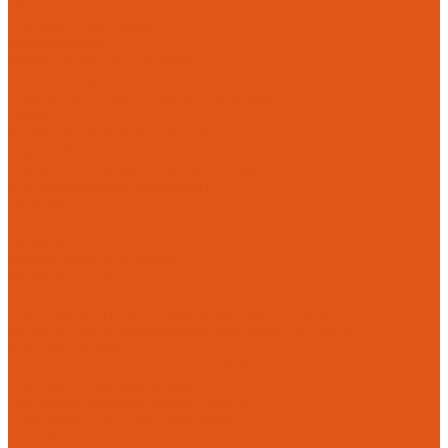
Радиаторы, конвекторы, тепловентиляторы
Стальные панельные
Регулировка
Балансировочные клапаны
Головки термостатические
Термостатические и ручные клапаны
Трубы
Металлопластиковые трубы
Трубы PEx
Полипропиленовые трубы SLT AQUA
Уплотнительные материалы
UNIPAK
Прокладки
Фильтры
Фильтр грубой очистки
Фитинги для труб
Фитинги аксиальные Pex
Пресс-фитинги для полимерных труб Multiskin
Фитинги для полипропиленовых труб SLT AQUA
Шаровые краны
Латунные шаровые краны COMAP
Латунные шаровые краны ITAP
Латунные шаровые краны Галлоп
Дренажные системы DrainWell
Доставка