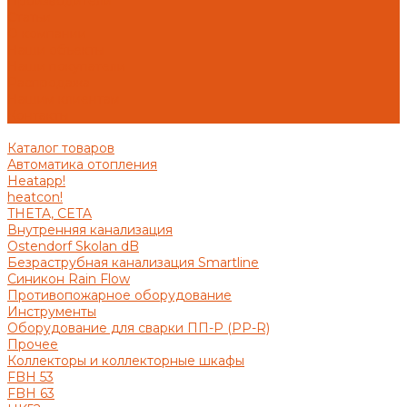
Производители
Статьи
О компании
Наши объекты
Наши покупатели
Распродажа
Нашим клиентам
Контакты
Каталог товаров
Автоматика отопления
Heatapp!
heatcon!
THETA, CETA
Внутренняя канализация
Ostendorf Skolan dB
Безраструбная канализация Smartline
Синикон Rain Flow
Противопожарное оборудование
Инструменты
Оборудование для сварки ПП-Р (PP-R)
Прочее
Коллекторы и коллекторные шкафы
FBH 53
FBH 63