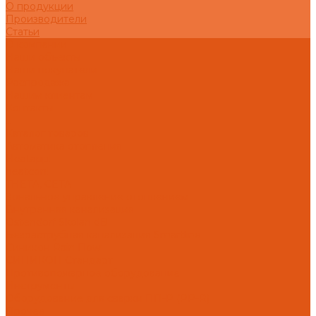
О продукции
Производители
Статьи
О компании
Наши объекты
Наши покупатели
Распродажа
Нашим клиентам
Контакты
...
Каталог товаров
Автоматика отопления
Heatapp!
heatcon!
THETA, CETA
Зональное управление отоплением
Внутренняя канализация
Ostendorf Skolan dB
Безраструбная канализация Smartline
Синикон Rain Flow
СИНИКОН Стандарт
Противопожарное оборудование
Инструменты
Оборудование для сварки ПП-Р (PP-R)
Прочее