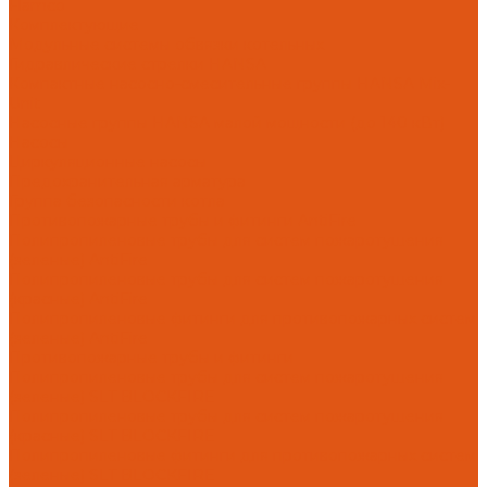
Flamco
Комплектующие
Модульные системы обвязки котельных
Гидравлические стрелки HANSA
Компактные насосно-смесительные группы HANSA Mix-
Unit
Насосные группы HANSA малой мощности (до 140 кВт)
Насосы
Циркуляционные насосы
Предохранительная арматура
Группа безопасности котла
Противопожарные трубы и фитинги AntiFire
Полипропиленовые трубы для систем пожаротушения
(зеленые) AntiFire
Полипропиленовые трубы для систем пожаротушения
(красные) AntiFire
Полипропиленовые фитинги для противопожарных систем
(зеленые) AntiFire
Противопожарные трубы и фитинги
Полипропиленовые трубы для систем пожаротушения
(зеленые) SLT BLOCKFIRE
Полипропиленовые трубы для систем пожаротушения
(красные) SLT BLOCKFIRE
Полипропиленовые фитинги для противопожарных систем
(зеленые) SLT BLOCKFIRE