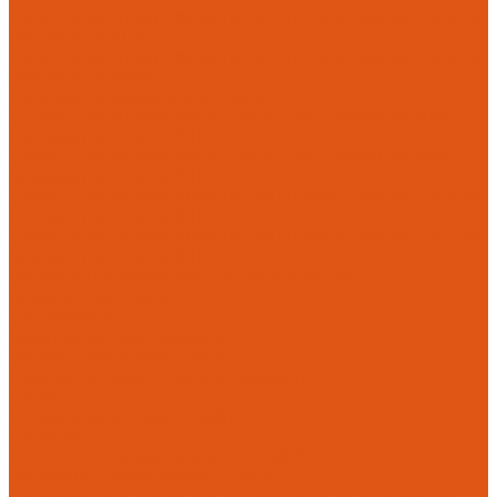
Полипропиленовые фитинги для противопожарных систем
(зеленые) AntiFire
Полипропиленовые фитинги для противопожарных систем
(красные) AntiFire
Противопожарные трубы и фитинги
Полипропиленовые трубы для систем пожаротушения
(зеленые) SLT BLOCKFIRE
Полипропиленовые трубы для систем пожаротушения
(красные) SLT BLOCKFIRE
Полипропиленовые фитинги для противопожарных систем
(зеленые) SLT BLOCKFIRE
Полипропиленовые фитинги для противопожарных систем
(красные) SLT BLOCKFIRE
Радиаторы, конвекторы, тепловентиляторы
Стальные панельные
Регулировка
Балансировочные клапаны
Головки термостатические
Термостатические и ручные клапаны
Трубы
Металлопластиковые трубы
Трубы PEx
Полипропиленовые трубы SLT AQUA
Защитные гофрированные трубы
Нержавеющие трубы для отопления и водоснабжения