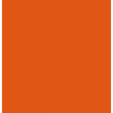
Коллекторы и коллекторные шкафы
FBH 53
FBH 63
HK52
HK55
S22
S23
Группы автономной циркуляции
Коллекторные шкафы, HANSA
Коллекторы Varmega
Коллекторы из латуни
Коллекторы из нержавеющей стали
Коллекторы из нержавеющей стали HANSA для
водоснабжения
Коллекторы из нержавеющей стали HANSA для
радиаторов
Коллекторы из нержавеющей стали HANSA для теплых
полов и отопления
Комплектующие для коллекторов
Расширительные модули
ШРВ и ШРН
Этажные коллекторы
Котлы и горелки
Горелки HANSA
Напольные котлы HANSA