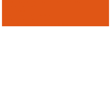
Радиаторы, конвекторы, тепловентиляторы
Стальные панельные
Регулировка
Балансировочные клапаны
Головки термостатические
Термостатические и ручные клапаны