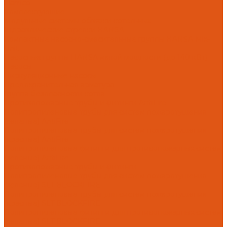
Flamco
Комплектующие
Модульные системы обвязки котельных
Гидравлические стрелки HANSA
Компактные насосно-смесительные группы HANSA Mix-
Unit
Насосные группы HANSA малой мощности (до 140 кВт)
Насосы
Циркуляционные насосы
Предохранительная арматура
Группа безопасности котла
Противопожарные трубы и фитинги AntiFire
Полипропиленовые трубы для систем пожаротушения
(зеленые) AntiFire
Полипропиленовые трубы для систем пожаротушения
(красные) AntiFire
Полипропиленовые фитинги для противопожарных систем
(зеленые) AntiFire
Противопожарные трубы и фитинги
Полипропиленовые трубы для систем пожаротушения
(зеленые) SLT BLOCKFIRE
Полипропиленовые трубы для систем пожаротушения
(красные) SLT BLOCKFIRE
Полипропиленовые фитинги для противопожарных систем
(зеленые) SLT BLOCKFIRE