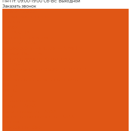
Пн-Пт: 09:00-19:00 Cб-Вс: Выходной
Заказать звонок
Каталог товаров
Автоматика отопления
Heatapp!
heatcon!
THETA, CETA
Внутренняя канализация
Ostendorf Skolan dB
Безраструбная канализация Smartline
Синикон Rain Flow
Противопожарное оборудование
Инструменты
Оборудование для сварки ПП-Р (PP-R)
Прочее
Коллекторы и коллекторные шкафы
FBH 53
FBH 63
HK52
Котлы и горелки
Горелки HANSA
Напольные котлы HANSA
Настенные газовые котлы HANSA
Крепеж
Мембранные баки