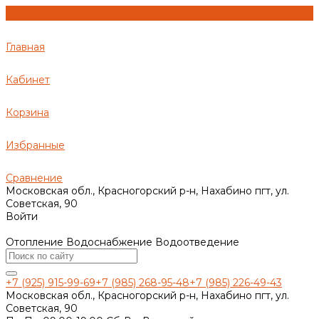
Главная
Кабинет
Корзина
Избранные
Сравнение
Московская обл., Красногорский р-н, Нахабино пгт, ул.
Советская, 90
Войти
Отопление Водоснабжение Водоотведение
+7 (925) 915-99-69
+7 (985) 268-95-48
+7 (985) 226-49-43
Московская обл., Красногорский р-н, Нахабино пгт, ул.
Советская, 90