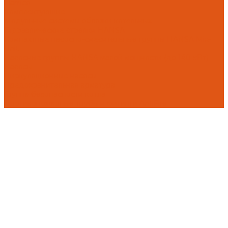
Flamco
Комплектующие
Модульные системы обвязки котельных
Гидравлические стрелки HANSA
Компактные насосно-смесительные группы HANSA Mix-
Unit
Насосные группы HANSA малой мощности (до 140 кВт)
Насосы
Циркуляционные насосы
Предохранительная арматура
Группа безопасности котла
Противопожарные трубы и фитинги AntiFire