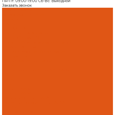
Пн-Пт: 09:00-19:00 Cб-Вс: Выходной
Заказать звонок
Каталог товаров
Автоматика отопления
Heatapp!
heatcon!
THETA, CETA
Внутренняя канализация
Ostendorf Skolan dB
Безраструбная канализация Smartline
Синикон Rain Flow
Противопожарное оборудование
Инструменты
Оборудование для сварки ПП-Р (PP-R)
Прочее
Коллекторы и коллекторные шкафы
FBH 53
FBH 63
HK52
Котлы и горелки
Горелки HANSA
Напольные котлы HANSA
Настенные газовые котлы HANSA
Крепеж
Мембранные баки