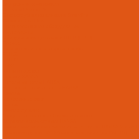
Внутренняя канализация
Ostendorf Skolan dB
Безраструбная канализация Smartline
Синикон Rain Flow
Противопожарное оборудование
Инструменты
Оборудование для сварки ПП-Р (PP-R)
Прочее
Коллекторы и коллекторные шкафы
FBH 53
FBH 63
HK52
Котлы и горелки
Горелки HANSA
Напольные котлы HANSA
Настенные газовые котлы HANSA
Крепеж
Мембранные баки
Flamco
Комплектующие
Модульные системы обвязки котельных
Гидравлические стрелки HANSA
Компактные насосно-смесительные группы HANSA Mix-Unit
Насосные группы HANSA малой мощности (до 140 кВт)
Насосы