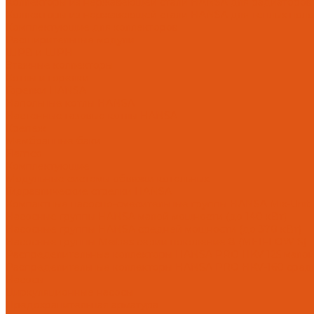
Коллекторы из нержавеющей стали HANSA для радиаторов
Коллекторы из нержавеющей стали HANSA для теплых поло
Комплектующие для коллекторов
Расширительные модули
ШРВ и ШРН
Этажные коллекторы
Котлы и горелки
Горелки HANSA
Напольные котлы HANSA
Настенные газовые котлы HANSA
Крепеж
Мембранные баки
Flamco
Комплектующие
Модульные системы обвязки котельных
Гидравлические стрелки HANSA
Компактные насосно-смесительные группы HANSA Mix-Unit
Насосные группы HANSA малой мощности (до 140 кВт)
Насосные группы HANSA средней мощности (до 370 кВт)
Насосные группы Meibes серии поколение 8 (MEIFLOW S)
Распределительные коллекторы HANSA PRO HKV 125 мало
Распределительные коллекторы HANSA PRO HKV-160 сред
Насосы
Циркуляционные насосы
Предохранительная арматура