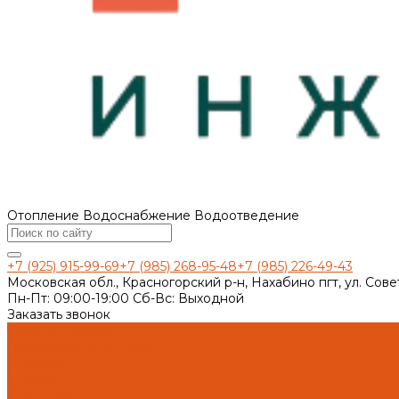
Отопление Водоснабжение Водоотведение
+7 (925) 915-99-69
+7 (985) 268-95-48
+7 (985) 226-49-43
Московская обл., Красногорский р-н, Нахабино пгт, ул. Сове
Пн-Пт: 09:00-19:00 Cб-Вс: Выходной
Заказать звонок
Каталог товаров
Автоматика отопления
Heatapp!
heatcon!
THETA, CETA