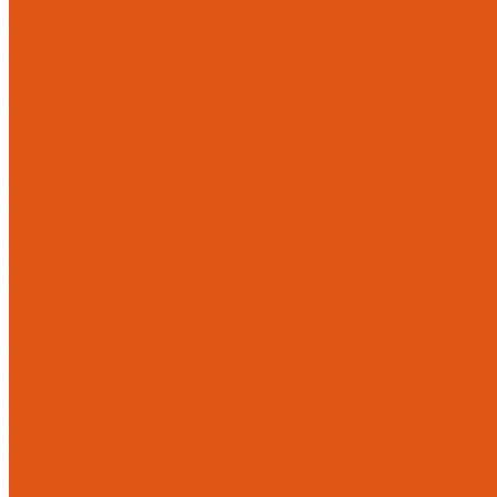
heatcon!
THETA, CETA
Зональное управление отоплением
Внутренняя канализация
Ostendorf Skolan dB
Безраструбная канализация Smartline
Синикон Rain Flow
СИНИКОН Стандарт
Противопожарное оборудование
Инструменты
Оборудование для сварки ПП-Р (PP-R)
Прочее
Коллекторы и коллекторные шкафы
FBH 53
FBH 63
HK52
HK55
S22
S23
Группы автономной циркуляции
Коллекторные шкафы, HANSA
Коллекторы Varmega
Коллекторы из латуни
Коллекторы из нержавеющей стали
Коллекторы из нержавеющей стали HANSA для водоснабж