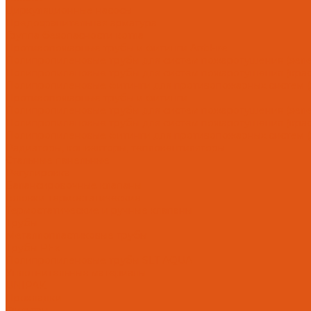
Циркуляционные насосы
Предохранительная арматура
Группа безопасности котла
Противопожарные трубы и фитинги AntiFire
Полипропиленовые трубы для систем пожаротушения (зелен
Полипропиленовые трубы для систем пожаротушения (красн
Полипропиленовые фитинги для противопожарных систем (з
Противопожарные трубы и фитинги
Полипропиленовые трубы для систем пожаротушения (зел
Полипропиленовые трубы для систем пожаротушения (кра
Полипропиленовые фитинги для противопожарных систем 
Радиаторы, конвекторы, тепловентиляторы
Стальные панельные
Регулировка
Балансировочные клапаны
Головки термостатические
Термостатические и ручные клапаны
Трубы
Металлопластиковые трубы
Трубы PEx
Полипропиленовые трубы SLT AQUA
Уплотнительные материалы
UNIPAK
Прокладки
Фильтры