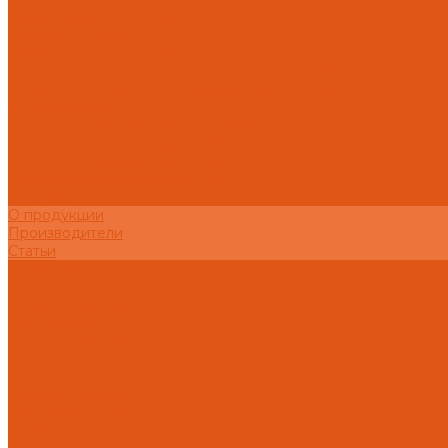
Фильтр грубой очистки
Фитинги для труб
Фитинги аксиальные Pex
Пресс-фитинги для полимерных труб Multiskin
Фитинги для полипропиленовых труб SLT AQUA
Шаровые краны
Латунные шаровые краны COMAP
Латунные шаровые краны ITAP
Латунные шаровые краны Галлоп
Дренажные системы DrainWell
Доставка
О продукции
Производители
Статьи
О компании
Наши объекты
Наши покупатели
Распродажа
Нашим клиентам
Контакты
...
Каталог товаров
Автоматика отопления
Heatapp!