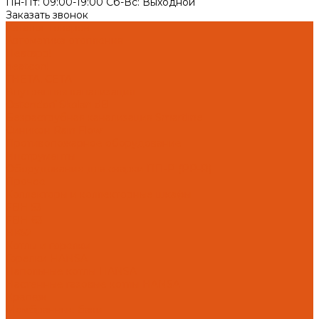
Пн-Пт: 09:00-19:00 Cб-Вс: Выходной
Заказать звонок
Каталог товаров
Автоматика отопления
Heatapp!
heatcon!
THETA, CETA
Внутренняя канализация
Ostendorf Skolan dB
Безраструбная канализация Smartline
Синикон Rain Flow
Противопожарное оборудование
Инструменты
Оборудование для сварки ПП-Р (PP-R)
Прочее
Коллекторы и коллекторные шкафы
FBH 53
FBH 63
HK52
Котлы и горелки
Горелки HANSA
Напольные котлы HANSA
Настенные газовые котлы HANSA
Крепеж
Мембранные баки