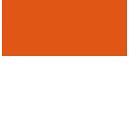
Flamco
Комплектующие
Модульные системы обвязки котельных
Гидравлические стрелки HANSA
Компактные насосно-смесительные группы HANSA Mix-
Unit
Насосные группы HANSA малой мощности (до 140 кВт)
Насосы
Циркуляционные насосы
Предохранительная арматура
Г