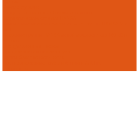
Flamco
Комплектующие
Модульные системы обвязки котельных
Гидравлические стрелки HANSA
Компактные насосно-смесительные группы HANSA Mix-
Unit
Насосные группы HANSA малой мощности (до 140 кВт)
Насосы
Циркуляционные насосы
Предохранительная арматура
Группа безопасности котла
Противопожарные трубы и фитинги AntiFire
Полипропи