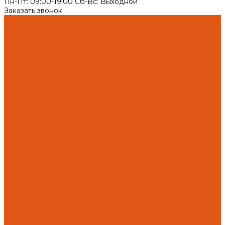
Пн-Пт: 09:00-19:00 Cб-Вс: Выходной
Заказать звонок
Каталог товаров
Автоматика отопления
Heatapp!
heatcon!
THETA, CETA
Внутренняя канализация
Ostendorf Skolan dB
Безраструбная канализация Smartline
Синикон Rain Flow
Противопожарное оборудование
Инструменты
Оборудование для сварки ПП-Р (PP-R)
Прочее
Коллекторы и коллекторные шкафы
FBH 53
FBH 63
HK52
Котлы и горелки
Горелки HANSA
Напольные котлы HANSA
Настенные газовые котлы HANSA
Крепеж
Мембранные баки