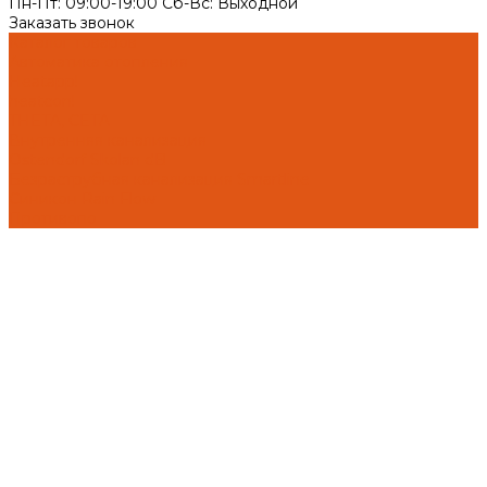
Пн-Пт: 09:00-19:00 Cб-Вс: Выходной
Заказать звонок
Каталог товаров
Автоматика отопления
Heatapp!
heatcon!
THETA, CETA
Внутренняя канализация
Ostendorf Skolan dB
Безраструбная канализация Smartline
Синикон Rain Flow
Противопо