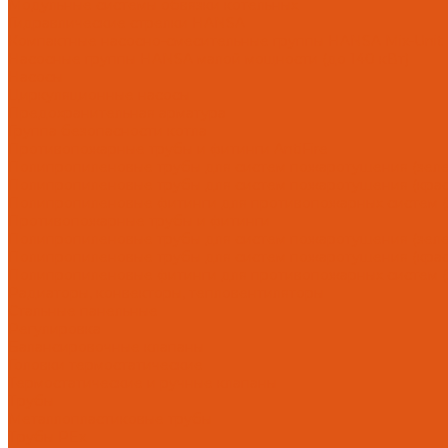
Модульные системы обвязки котельных
Гидравлические стрелки HANSA
Компактные насосно-смесительные группы HANSA Mix-Unit
Насосные группы HANSA малой мощности (до 140 кВт)
Насосы
Циркуляционные насосы
Предохранительная арматура
Группа безопасности котла
Противопожарные трубы и фитинги AntiFire
Полипропиленовые трубы для систем пожаротушения (зелен
Полипропиленовые трубы для систем пожаротушения (красн
Полипропиленовые фитинги для противопожарных систем (з
Противопожарные трубы и фитинги
Полипропиленовые трубы для систем пожаротушения (зел
Полипропиленовые трубы для систем пожаротушения (кра
Полипропиленовые фитинги для противопожарных систем 
Радиаторы, конвекторы, тепловентиляторы
Стальные панельные
Регулировка
Балансировочные клапаны
Головки термостатические
Термостатические и ручные клапаны
Трубы
Металлопластиковые трубы
Трубы PEx