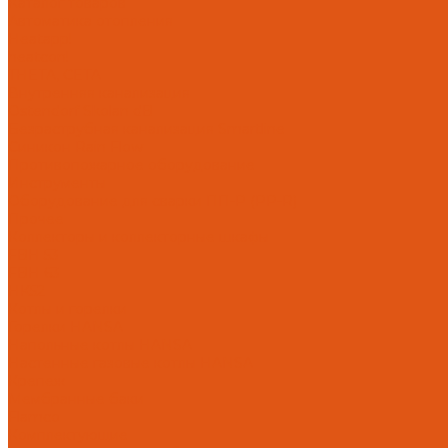
Каталог товаров
Автоматика отопления
Heatapp!
heatcon!
THETA, CETA
Внутренняя канализация
Ostendorf Skolan dB
Безраструбная канализация Smartline
Синикон Rain Flow
Противопожарное оборудование
Инструменты
Оборудование для сварки ПП-Р (PP-R)
Прочее
Коллекторы и коллекторные шкафы
FBH 53
FBH 63
HK52
Котлы и горелки
Горелки HANSA
Напольные котлы HANSA
Настенные газовые котлы HANSA
Крепеж
Мембранные баки
Flamco
Комплектующие