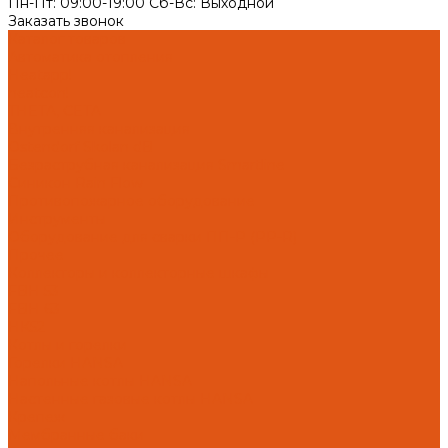
Пн-Пт: 09:00-19:00 Cб-Вс: Выходной
Заказать звонок
Каталог товаров
Автоматика отопления
Heatapp!
heatcon!
THETA, CETA
Внутренняя канализация
Ostendorf Skolan dB
Безраструбная канализация Smartline
Синикон Rain Flow
Противопожарное оборудование
Инструменты
Оборудование для сварки ПП-Р (PP-R)
Прочее
Коллекторы и коллекторные шкафы
FBH 53
FBH 63
HK52
Котлы и горелки
Горелки HANSA
Напольные котлы HANSA
Настенные газовые котлы HANSA
Крепеж
Мембранные баки