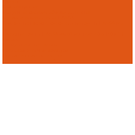
Flamco
Комплектующие
Модульные системы обвязки котельных
Гидравлические стрелки HANSA
Компактные насосно-смесительные группы HANSA Mix-
Unit
Насосные группы HANSA малой мощности (до 140 кВт)
Насосы
Циркуляционные насосы
Предохранительная арматура
Группа безопасности котла
Противопожарные трубы и фитинги A