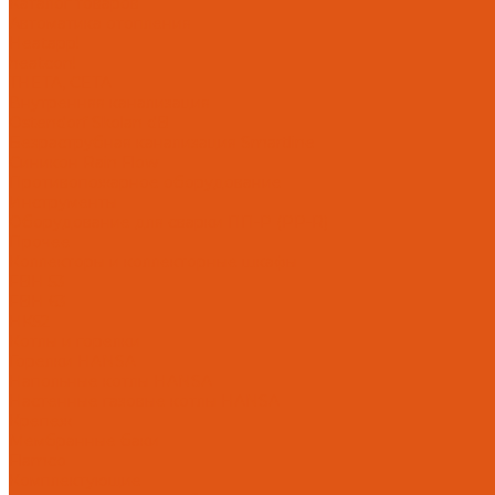
Каталог товаров
Автоматика отопления
Heatapp!
heatcon!
THETA, CETA
Внутренняя канализация
Ostendorf Skolan dB
Безраструбная канализация Smartline
Синикон Rain Flow
Противопожарное оборудование
Инструменты
Оборудование для сварки ПП-Р (PP-R)
Прочее
Коллекторы и коллекторные шкафы
FBH 53
FBH 63
HK52
Котлы и горелки
Горелки HANSA
Напольные котлы HANSA
Настенные газовые котлы HANSA
Крепеж
Мембранные баки
Flamco
Комплектующие