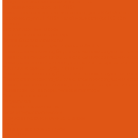
Модульные системы обвязки котельных
Гидравлические стрелки HANSA
Компактные насосно-смесительные группы HANSA Mix-Unit
Насосные группы HANSA малой мощности (до 140 кВт)
Насосы
Циркуляционные насосы
Предохранительная арматура
Группа безопасности котла
Противопожарные трубы и фитинги AntiFire
Полипропиленовые трубы для систем пожаротушения (зелен
Полипропиленовые трубы для систем пожаротушения (красн
Полипропиленовые фитинги для противопожарных систем (з
Противопожарные трубы и фитинги
Полипропиленовые трубы для систем пожаротушения (зел
Полипропиленовые трубы для систем пожаротушения (кра
Полипропиленовые фитинги для противопожарных систем 
Радиаторы, конвекторы, тепловентиляторы
Стальные панельные
Регулировка
Балансировочные клапаны
Головки термостатические
Термостатические и ручные клапаны
Трубы
Металлопластиковые трубы
Трубы PEx