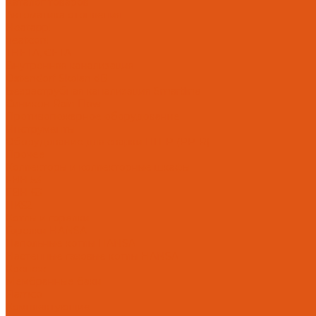
Каталог товаров
Автоматика отопления
Heatapp!
heatcon!
THETA, CETA
Внутренняя канализация
Ostendorf Skolan dB
Безраструбная канализация Smartline
Синикон Rain Flow
Противопожарное оборудование
Инструменты
Оборудование для сварки ПП-Р (PP-R)
Прочее
Коллекторы и коллекторные шкафы
FBH 53
FBH 63
HK52
Котлы и горелки
Горелки HANSA
Напольные котлы HANSA
Настенные газовые котлы HANSA
Крепеж
Мембранные баки
Flamco
Комплектующие