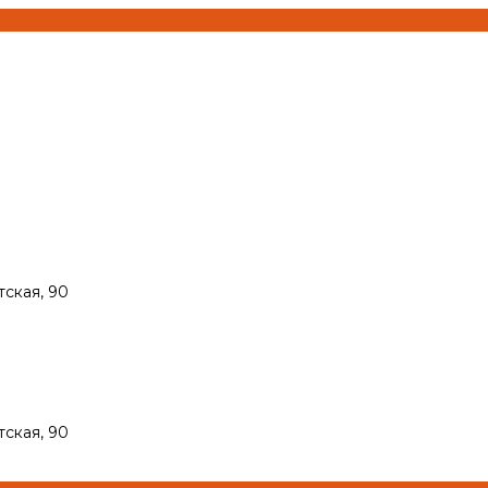
тская, 90
тская, 90