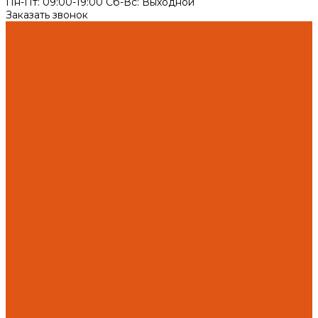
Пн-Пт: 09:00-19:00 Cб-Вс: Выходной
Заказать звонок
Каталог товаров
Автоматика отопления
Heatapp!
heatcon!
THETA, CETA
Внутренняя канализация
Ostendorf Skolan dB
Безраструбная канализация Smartline
Синикон Rain Flow
Противопожарное оборудование
Инструменты
Оборудование для сварки ПП-Р (PP-R)
Прочее
Коллекторы и коллекторные шкафы
FBH 53
FBH 63
HK52
Котлы и горелки
Горелки HANSA
Напольные котлы HANSA
Настенные газовые котлы HANSA
Крепеж
Мембранные баки