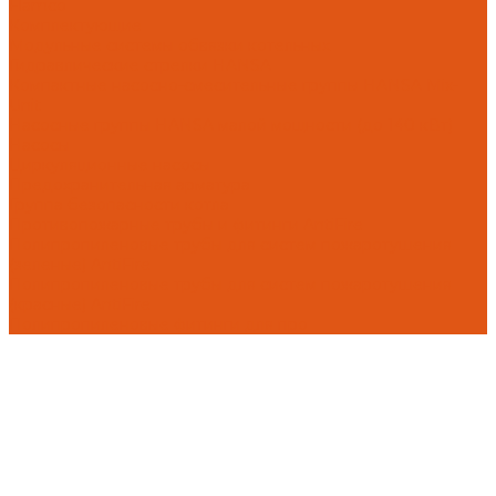
Flamco
Комплектующие
Модульные системы обвязки котельных
Гидравлические стрелки HANSA
Компактные насосно-смесительные группы HANSA Mix-
Unit
Насосные группы HANSA малой мощности (до 140 кВт)
Насосы
Циркуляционные насосы
Предохранительная арматура
Группа безопасности котла
Противопожарные трубы и фитинги AntiFire
Полипропиленовые трубы для систем пожаротушения
(зеленые) AntiFire
Полипропиленовые трубы для систем пожаротушения
(красные) AntiFire
Полипропиленовые фитинги для про