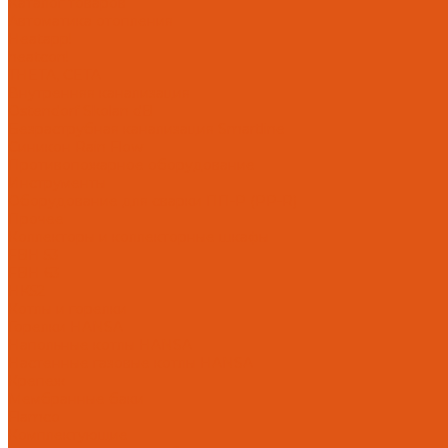
Каталог товаров
Автоматика отопления
Heatapp!
heatcon!
THETA, CETA
Внутренняя канализация
Ostendorf Skolan dB
Безраструбная канализация Smartline
Синикон Rain Flow
Противопожарное оборудование
Инструменты
Оборудование для сварки ПП-Р (PP-R)
Прочее
Коллекторы и коллекторные шкафы
FBH 53
FBH 63
HK52
Котлы и горелки
Горелки HANSA
Напольные котлы HANSA
Настенные газовые котлы HANSA
Крепеж
Мембранные баки
Flamco
Комплектующие