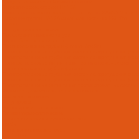
Модульные системы обвязки котельных
Гидравлические стрелки HANSA
Компактные насосно-смесительные группы HANSA Mix-Unit
Насосные группы HANSA малой мощности (до 140 кВт)
Насосы
Циркуляционные насосы
Предохранительная арматура
Группа безопасности котла
Противопожарные трубы и фитинги AntiFire
Полипропиленовые трубы для систем пожаротушения (зелен
Полипропиленовые трубы для систем пожаротушения (красн
Полипропиленовые фитинги для противопожарных систем (з
Противопожарные трубы и фитинги
Полипропиленовые трубы для систем пожаротушения (зел
Полипропиленовые трубы для систем пожаротушения (кра
Полипропиленовые фитинги для противопожарных систем 
Радиаторы, конвекторы, тепловентиляторы
Стальные панельные
Регулировка
Балансировочные клапаны
Головки термостатические
Термостатические и ручные клапаны
Трубы
Металлопластиковые трубы
Трубы PEx