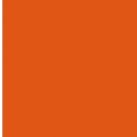
Каталог товаров
Автоматика отопления
Heatapp!
heatcon!
THETA, CETA
Внутренняя канализация
Ostendorf Skolan dB
Безраструбная канализация Smartline
Синикон Rain Flow
Противопожарное оборудование
Инструменты
Оборудование для сварки ПП-Р (PP-R)
Прочее
Коллекторы и коллекторные шкафы
FBH 53
FBH 63
HK52
Котлы и горелки
Горелки HANSA
Напольные котлы HANSA
Настенные газовые котлы HANSA
Крепеж
Мембранные баки
Flamco
Комплектующие