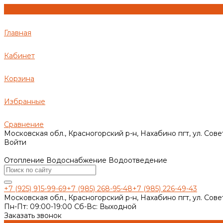
Главная
Кабинет
Корзина
Избранные
Сравнение
Московская обл., Красногорский р-н, Нахабино пгт, ул. Сове
Войти
Отопление Водоснабжение Водоотведение
+7 (925) 915-99-69
+7 (985) 268-95-48
+7 (985) 226-49-43
Московская обл., Красногорский р-н, Нахабино пгт, ул. Сове
Пн-Пт: 09:00-19:00 Cб-Вс: Выходной
Заказать звонок