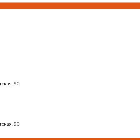
тская, 90
тская, 90