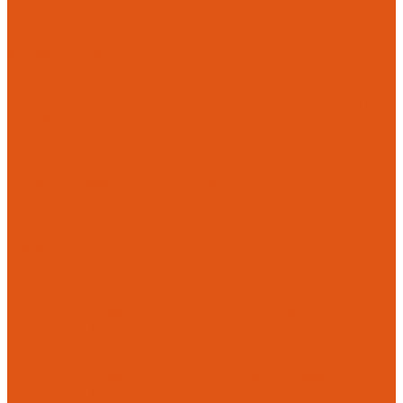
Flamco
Комплектующие
Модульные системы обвязки котельных
Гидравлические стрелки HANSA
Компактные насосно-смесительные группы HANSA Mix-
Unit
Насосные группы HANSA малой мощности (до 140 кВт)
Насосы
Циркуляционные насосы
Предохранительная арматура
Группа безопасности котла
Противопожарные трубы и фитинги AntiFire
Полипропиленовые трубы для систем пожаротушения
(зеленые) AntiFire
Полипропиленовые трубы для систем пожаротушения
(красные) AntiFire
Полипропиленовые фитинги для противопожарных систем
(зеленые) AntiFire
Противопожарные трубы и фитинги
Полипропиленовые трубы для систем пожаротушения
(зеленые) SLT BLOCKFIRE
Полипропиленовые трубы для систем пожаротушения
(красные) SLT BLOCKFIRE
Полипропиленовые фитинги для противопожарных систем
(зеленые) SLT BLOCKFIRE