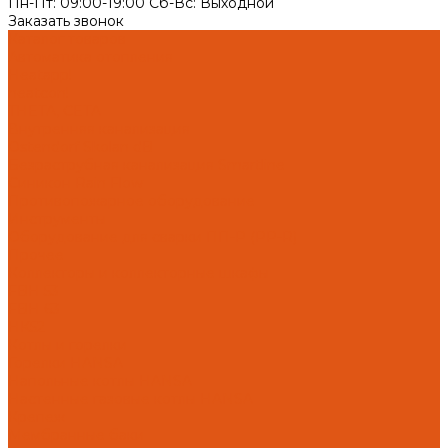
Пн-Пт: 09:00-19:00 Cб-Вс: Выходной
Заказать звонок
Каталог товаров
Автоматика отопления
Heatapp!
heatcon!
THETA, CETA
Внутренняя канализация
Ostendorf Skolan dB
Безраструбная канализация Smartline
Синикон Rain Flow
Противопожарное оборудование
Инструменты
Оборудование для сварки ПП-Р (PP-R)
Прочее
Коллекторы и коллекторные шкафы
FBH 53
FBH 63
HK52
Котлы и горелки
Горелки HANSA
Напольные котлы HANSA
Настенные газовые котлы HANSA
Крепеж
Мембранные баки