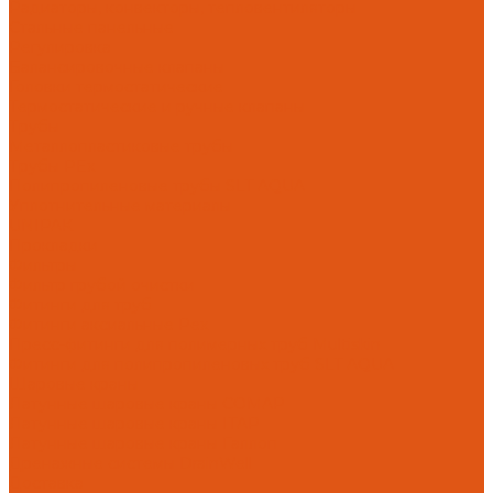
Радиаторы, конвекторы, тепловентиляторы
Стальные панельные
Регулировка
Балансировочные клапаны
Головки термостатические
Термостатические и ручные клапаны
Трубы
Металлопластиковые трубы
Трубы PEx
Полипропиленовые трубы SLT AQUA
Уплотнительные материалы
UNIPAK
Прокладки
Фильтры
Фильтр грубой очистки
Фитинги для труб
Фитинги аксиальные Pex
Пресс-фитинги для полимерных труб Multiskin
Фитинги для полипропиленовых труб SLT AQUA
Шаровые краны
Латунные шаровые краны COMAP
Латунные шаровые краны ITAP
Латунные шаровые краны Галлоп
Дренажные системы DrainWell
Доставка