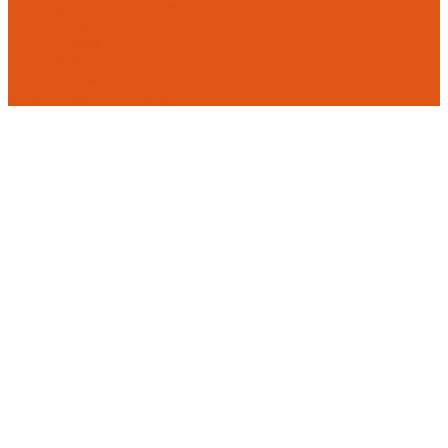
Радиаторы, конвекторы, тепловентиляторы
Стальные панельные
Регулировка
Балансировочные клапаны
Головки термостатические
Термостатические и ручные клапаны