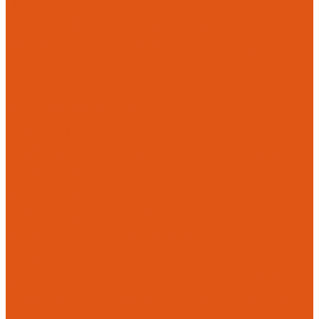
Flamco
Комплектующие
Модульные системы обвязки котельных
Гидравлические стрелки HANSA
Компактные насосно-смесительные группы HANSA Mix-
Unit
Насосные группы HANSA малой мощности (до 140 кВт)
Насосы
Циркуляционные насосы
Предохранительная арматура
Группа безопасности котла
Противопожарные трубы и фитинги AntiFire
Полипропиленовые трубы для систем пожаротушения
(зеленые) AntiFire
Полипропиленовые трубы для систем пожаротушения
(красные) AntiFire
Полипропиленовые фитинги для противопожарных систем
(зеленые) AntiFire
Противопожарные трубы и фитинги
Полипропиленовые трубы для систем пожаротушения
(зеленые) SLT BLOCKFIRE
Полипропиленовые трубы для систем пожаротушения
(красные) SLT BLOCKFIRE
Полипропиленовые фитинги для противопожарных систем
(зеленые) SLT BLOCKFIRE