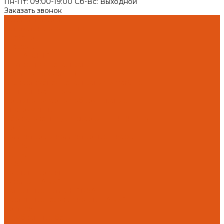
Пн-Пт: 09:00-19:00 Cб-Вс: Выходной
Заказать звонок
Каталог товаров
Автоматика отопления
Heatapp!
heatcon!
THETA, CETA
Внутренняя канализация
Ostendorf Skolan dB
Безраструбная канализация Smartline
Синикон Rain Flow
Противопожарное оборудование
Инструменты
Оборудование для сварки ПП-Р (PP-R)
Прочее
Коллекторы и коллекторные шкафы
FBH 53
FBH 63
HK52
Котлы и горелки
Горелки HANSA
Напольные котлы HANSA
Настенные газовые котлы HANSA
Крепеж
Мембранные баки