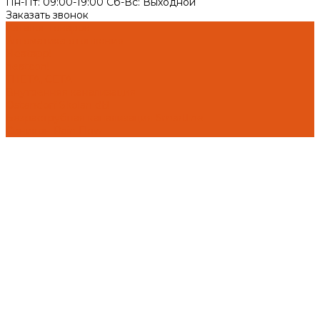
Пн-Пт: 09:00-19:00 Cб-Вс: Выходной
Заказать звонок
Каталог товаров
Автоматика отопления
Heatapp!
heatcon!
THETA, CETA
Внутренняя канализация
Ostendorf Skolan dB
Безраструбная канализация Smartline
Синикон Rain Flow