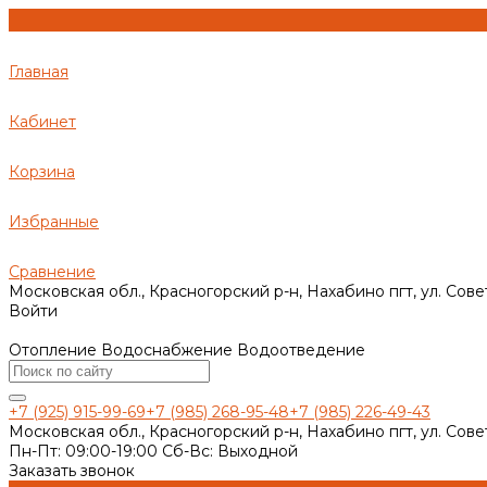
Главная
Кабинет
Корзина
Избранные
Сравнение
Московская обл., Красногорский р-н, Нахабино пгт, ул. Сове
Войти
Отопление Водоснабжение Водоотведение
+7 (925) 915-99-69
+7 (985) 268-95-48
+7 (985) 226-49-43
Московская обл., Красногорский р-н, Нахабино пгт, ул. Сове
Пн-Пт: 09:00-19:00 Cб-Вс: Выходной
Заказать звонок