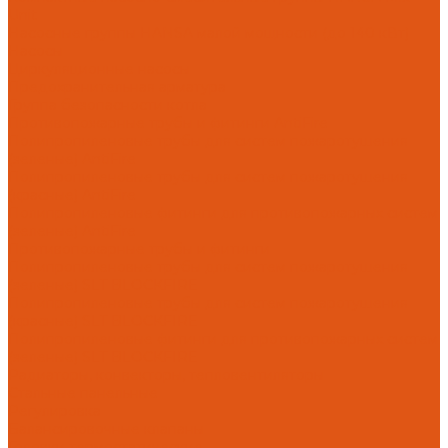
Unit
Насосные группы HANSA малой мощности (до 140 кВт)
Насосы
Циркуляционные насосы
Предохранительная арматура
Группа безопасности котла
Противопожарные трубы и фитинги AntiFire
Полипропиленовые трубы для систем пожаротушения
(зеленые) AntiFire
Полипропиленовые трубы для систем пожаротушения
(красные) AntiFire
Полипропиленовые фитинги для противопожарных систем
(зеленые) AntiFire
Противопожарные трубы и фитинги
Полипропиленовые трубы для систем пожаротушения
(зеленые) SLT BLOCKFIRE
Полипропиленовые трубы для систем пожаротушения
(красные) SLT BLOCKFIRE
Полипропиленовые фитинги для противопожарных систем
(зеленые) SLT BLOCKFIRE
Радиаторы, конвекторы, тепловентиляторы
Стальные панельные
Регулировка
Балансировочные клапаны
Головки термостатические