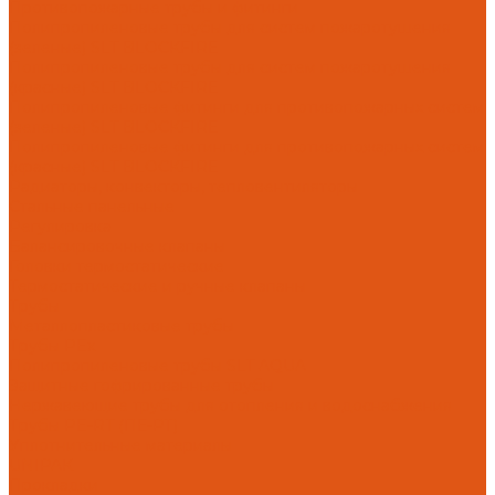
Противопожарные трубы и фитинги
Полипропиленовые трубы для систем пожаротушения
(зеленые) SLT BLOCKFIRE
Полипропиленовые трубы для систем пожаротушения
(красные) SLT BLOCKFIRE
Полипропиленовые фитинги для противопожарных систем
(зеленые) SLT BLOCKFIRE
Полипропиленовые фитинги для противопожарных систем
(красные) SLT BLOCKFIRE
Радиаторы, конвекторы, тепловентиляторы
Стальные панельные
Регулировка
Балансировочные клапаны
Головки термостатические
Термостатические и ручные клапаны
Трубы
Металлопластиковые трубы
Трубы PEx
Полипропиленовые трубы SLT AQUA
Защитные гофрированные трубы
Нержавеющие трубы для отопления и водоснабжения
Трубы PE-RT (ПЕ-РТ)
Уплотнительные материалы
UNIPAK
Прокладки