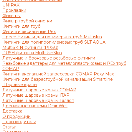
UNIPAK
Прокладки
Фильтры
Фильтр грубой очистки
Фитинги для труб
Фитинги аксиальные Pex
Пресс-фитинги для полимерных труб Multiskin
Фитинги для полипропиленовых труб SLT AQUA
MultiSKIN фитинги (PPSU)
PUSH фитинги MultiskinSkin
Латунные и бронзовые резьбовые фитинги
Резьбовые адаптеры для металлопластиковых и PEx труб,
COMAP
Фитинги аксиальной запрессовки COMAP Pexy Max
Фитинги для безраструбной канализации Smartline
Шаровые краны
Латунные шаровые краны COMAP
Латунные шаровые краны ITAP
Латунные шаровые краны Галлоп
Дренажные системы DrainWell
Доставка
О продукции
Производители
Статьи