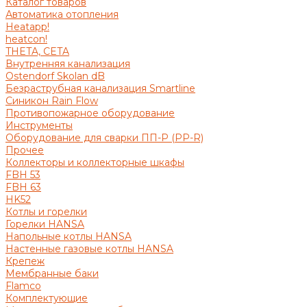
Каталог товаров
Автоматика отопления
Heatapp!
heatcon!
THETA, CETA
Внутренняя канализация
Ostendorf Skolan dB
Безраструбная канализация Smartline
Синикон Rain Flow
Противопожарное оборудование
Инструменты
Оборудование для сварки ПП-Р (PP-R)
Прочее
Коллекторы и коллекторные шкафы
FBH 53
FBH 63
HK52
Котлы и горелки
Горелки HANSA
Напольные котлы HANSA
Настенные газовые котлы HANSA
Крепеж
Мембранные баки
Flamco
Комплектующие