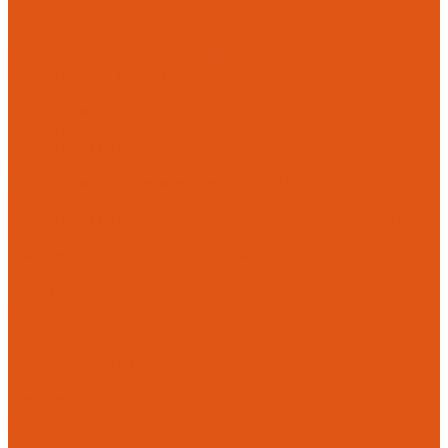
HK55
S22
S23
Группы автономной циркуляции
Коллекторные шкафы, HANSA
Коллекторы Varmega
Коллекторы из латуни
Коллекторы из нержавеющей стали
Коллекторы из нержавеющей стали HANSA для
водоснабжения
Коллекторы из нержавеющей стали HANSA для
радиаторов
Коллекторы из нержавеющей стали HANSA для теплых
полов и отопления
Комплектующие для коллекторов
Расширительные модули
ШРВ и ШРН
Этажные коллекторы
Котлы и горелки
Горелки HANSA
Напольные котлы HANSA
Настенные газовые котлы HANSA
Крепеж
Мембранные баки
Flamco