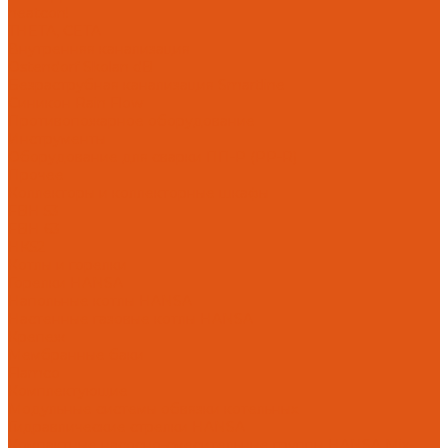
heatcon!
THETA, CETA
Внутренняя канализация
Ostendorf Skolan dB
Безраструбная канализация Smartline
Синикон Rain Flow
Противопожарное оборудование
Инструменты
Оборудование для сварки ПП-Р (PP-R)
Прочее
Коллекторы и коллекторные шкафы
FBH 53
FBH 63
HK52
Котлы и горелки
Горелки HANSA
Напольные котлы HANSA
Настенные газовые котлы HANSA
Крепеж
Мембранные баки
Flamco
Комплектующие
Модульные системы обвязки котельных
Гидравлические стрелки HANSA
Компактные насосно-смесительные группы HANSA Mix-