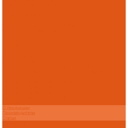
Термостатические и ручные клапаны
Трубы
Металлопластиковые трубы
Трубы PEx
Полипропиленовые трубы SLT AQUA
Уплотнительные материалы
UNIPAK
Прокладки
Фильтры
Фильтр грубой очистки
Фитинги для труб
Фитинги аксиальные Pex
Пресс-фитинги для полимерных труб Multiskin
Фитинги для полипропиленовых труб SLT AQUA
Шаровые краны
Латунные шаровые краны COMAP
Латунные шаровые краны ITAP
Латунные шаровые краны Галлоп
Дренажные системы DrainWell
Доставка
О продукции
Производители
Статьи
О компании