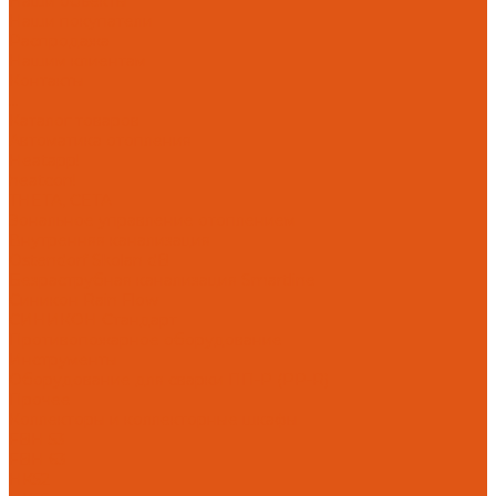
Наши объекты
Наши покупатели
Распродажа
Нашим клиентам
Контакты
...
Каталог товаров
Автоматика отопления
Heatapp!
heatcon!
THETA, CETA
Зональное управление отоплением
Внутренняя канализация
Ostendorf Skolan dB
Безраструбная канализация Smartline
Синикон Rain Flow
СИНИКОН Стандарт
Противопожарное оборудование
Инструменты
Оборудование для сварки ПП-Р (PP-R)
Прочее
Коллекторы и коллекторные шкафы
FBH 53
FBH 63
HK52