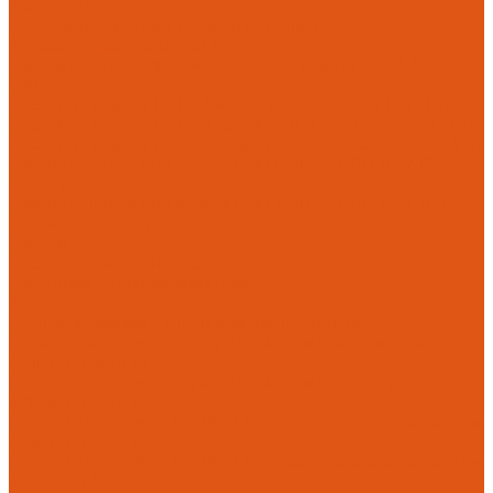
Комплектующие
Модульные системы обвязки котельных
Гидравлические стрелки HANSA
Компактные насосно-смесительные группы HANSA Mix-
Unit
Насосные группы HANSA малой мощности (до 140 кВт)
Насосные группы HANSA средней мощности (до 370 кВт)
Насосные группы Meibes серии поколение 8 (MEIFLOW S)
Распределительные коллекторы HANSA PRO HKV 125
малой мощности
Распределительные коллекторы HANSA PRO HKV-160
средней мощности
Насосы
Циркуляционные насосы
Предохранительная арматура
Группа безопасности котла
Противопожарные трубы и фитинги AntiFire
Полипропиленовые трубы для систем пожаротушения
(зеленые) AntiFire
Полипропиленовые трубы для систем пожаротушения
(красные) AntiFire
Полипропиленовые фитинги для противопожарных систем
(зеленые) AntiFire
Полипропиленовые фитинги для противопожарных систем
(красные) AntiFire