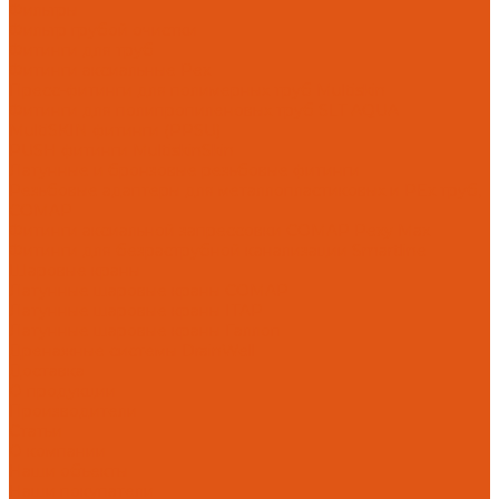
Фильтры
Фильтр грубой очистки
Фитинги для труб
Фитинги аксиальные Pex
Пресс-фитинги для полимерных труб Multiskin
Фитинги для полипропиленовых труб SLT AQUA
MultiSKIN фитинги (PPSU)
PUSH фитинги MultiskinSkin
Латунные и бронзовые резьбовые фитинги
Резьбовые адаптеры для металлопластиковых и PEx труб,
COMAP
Фитинги аксиальной запрессовки COMAP Pexy Max
Фитинги для безраструбной канализации Smartline
Шаровые краны
Латунные шаровые краны COMAP
Латунные шаровые краны ITAP
Латунные шаровые краны Галлоп
Дренажные системы DrainWell
Доставка
О продукции
Производители
Статьи
О компании
Наши объекты
Наши покупатели