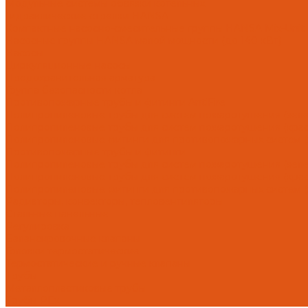
Модульные системы обвязки котельных
Гидравлические стрелки HANSA
Компактные насосно-смесительные группы HANSA Mix-Unit
Насосные группы HANSA малой мощности (до 140 кВт)
Насосы
Циркуляционные насосы
Предохранительная арматура
Группа безопасности котла
Противопожарные трубы и фитинги AntiFire
Полипропиленовые трубы для систем пожаротушения (зелен
Полипропиленовые трубы для систем пожаротушения (красн
Полипропиленовые фитинги для противопожарных систем (з
Противопожарные трубы и фитинги
Полипропиленовые трубы для систем пожаротушения (зел
Полипропиленовые трубы для систем пожаротушения (кра
Полипропиленовые фитинги для противопожарных систем 
Радиаторы, конвекторы, тепловентиляторы
Стальные панельные
Регулировка
Балансировочные клапаны
Головки термостатические
Термостатические и ручные клапаны
Трубы
Металлопластиковые трубы
Трубы PEx