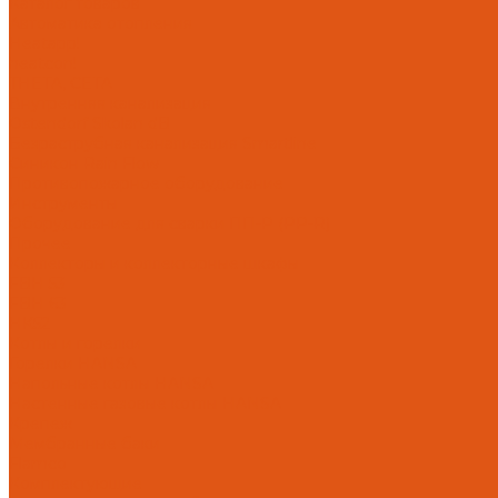
Каталог товаров
Автоматика отопления
Heatapp!
heatcon!
THETA, CETA
Внутренняя канализация
Ostendorf Skolan dB
Безраструбная канализация Smartline
Синикон Rain Flow
Противопожарное оборудование
Инструменты
Оборудование для сварки ПП-Р (PP-R)
Прочее
Коллекторы и коллекторные шкафы
FBH 53
FBH 63
HK52
Котлы и горелки
Горелки HANSA
Напольные котлы HANSA
Настенные газовые котлы HANSA
Крепеж
Мембранные баки
Flamco
Комплектующие