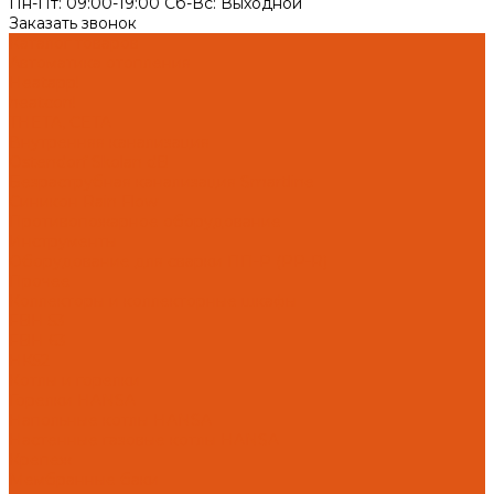
Пн-Пт: 09:00-19:00 Cб-Вс: Выходной
Заказать звонок
Каталог товаров
Автоматика отопления
Heatapp!
heatcon!
THETA, CETA
Внутренняя канализация
Ostendorf Skolan dB
Безраструбная канализация Smartline
Синикон Rain Flow
Противопожарное оборудование
Инструменты
Оборудование для сварки ПП-Р (PP-R)
Прочее
Коллекторы и коллекторные шкафы
FBH 53
FBH 63
HK52
Котлы и горелки
Горелки HANSA
Напольные котлы HANSA
Настенные газовые котлы HANSA
Крепеж
Мембранные баки