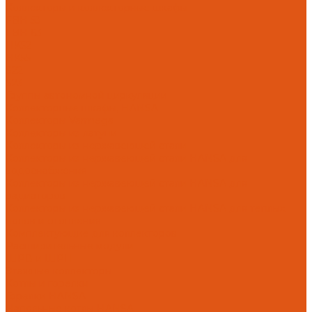
Коллекторы и коллекторные шкафы
FBH 53
FBH 63
HK52
HK55
S22
S23
Группы автономной циркуляции
Коллекторные шкафы, HANSA
Коллекторы Varmega
Коллекторы из латуни
Коллекторы из нержавеющей стали
Коллекторы из нержавеющей стали HANSA для
водоснабжения
Коллекторы из нержавеющей стали HANSA для
радиаторов
Коллекторы из нержавеющей стали HANSA для теплых
полов и отопления
Комплектующие для коллекторов
Расширительные модули
ШРВ и ШРН
Этажные коллекторы
Котлы и горелки
Горелки HANSA
Напольные котлы HANSA