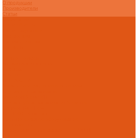
О продукции
Производители
Статьи
О компании
Наши объекты
Наши покупатели
Распродажа
Нашим клиентам
Контакты
...
Каталог товаров
Автоматика отопления
Heatapp!
heatcon!
THETA, CETA
Зональное управление отоплением
Внутренняя канализация
Ostendorf Skolan dB
Безраструбная канализация Smartline
Синикон Rain Flow
СИНИКОН Стандарт
Противопожарное оборудование
Инструменты
Оборудование для сварки ПП-Р (PP-R)
Прочее