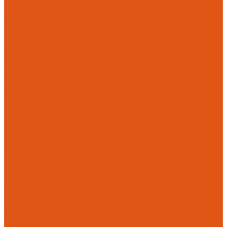
Радиаторы, конвекторы, тепловентиляторы
Стальные панельные
Регулировка
Балансировочные клапаны
Головки термостатические
Термостатические и ручные клапаны
Трубы
Металлопластиковые трубы
Трубы PEx
Полипропиленовые трубы SLT AQUA
Уплотнительные материалы
UNIPAK
Прокладки
Фильтры
Фильтр грубой очистки
Фитинги для труб
Фитинги аксиальные Pex
Пресс-фитинги для полимерных труб Multiskin
Фитинги для полипропиленовых труб SLT AQUA
Шаровые краны
Латунные шаровые краны COMAP
Латунные шаровые краны ITAP
Латунные шаровые краны Галлоп
Дренажные системы DrainWell
Доставка