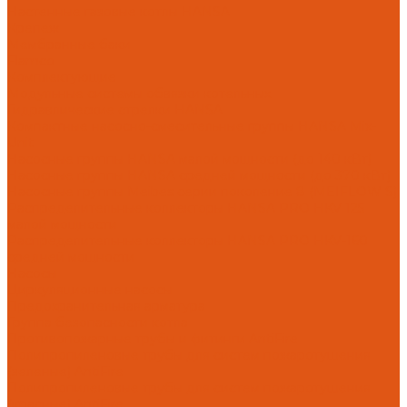
Настенные газовые котлы HANSA
Крепеж
Мембранные баки
Flamco
Комплектующие
Модульные системы обвязки котельных
Гидравлические стрелки HANSA
Компактные насосно-смесительные группы HANSA Mix-
Unit
Насосные группы HANSA малой мощности (до 140 кВт)
Насосные группы HANSA средней мощности (до 370 кВт)
Насосные группы Meibes серии поколение 8 (MEIFLOW S)
Распределительные коллекторы HANSA PRO HKV 125
малой мощности
Распределительные коллекторы HANSA PRO HKV-160
средней мощности
Насосы
Циркуляционные насосы
Предохранительная арматура
Группа безопасности котла
Противопожарные трубы и фитинги AntiFire
Полипропиленовые трубы для систем пожаротушения
(зеленые) AntiFire
Полипропиленовые трубы для систем пожаротушения
(красные) AntiFire