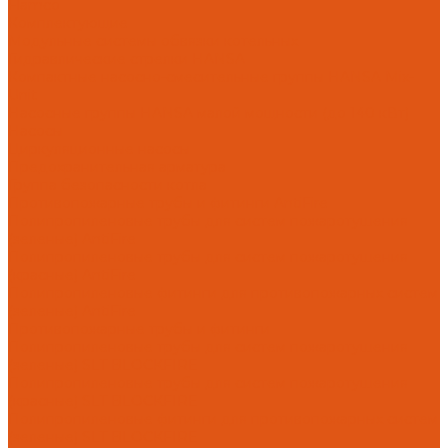
Flamco
Комплектующие
Модульные системы обвязки котельных
Гидравлические стрелки HANSA
Компактные насосно-смесительные группы HANSA Mix-
Unit
Насосные группы HANSA малой мощности (до 140 кВт)
Насосы
Циркуляционные насосы
Предохранительная арматура
Группа безопасности котла
Противопожарные трубы и фитинги AntiFire
Полипропиленовые трубы для систем пожаротушения
(зеленые) AntiFire
Полипропиленовые трубы для систем пожаротушения
(красные) AntiFire
Полипропиленовые фитинги для противопожарных систем
(зеленые) AntiFire
Противопожарные трубы и фитинги
Полипропиленовые трубы для систем пожаротушения
(зеленые) SLT BLOCKFIRE
Полипропиленовые трубы для систем пожаротушения
(красные) SLT BLOCKFIRE
Полипропиленовые фитинги для противопожарных систем
(зеленые) SLT BLOCKFIRE