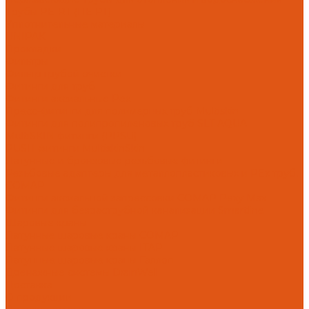
Трубы PE-RT (ПЕ-РТ)
Уплотнительные материалы
UNIPAK
Прокладки
Фильтры
Фильтр грубой очистки
Фитинги для труб
Фитинги аксиальные Pex
Пресс-фитинги для полимерных труб Multiskin
Фитинги для полипропиленовых труб SLT AQUA
MultiSKIN фитинги (PPSU)
PUSH фитинги MultiskinSkin
Латунные и бронзовые резьбовые фитинги
Резьбовые адаптеры для металлопластиковых и PEx труб,
COMAP
Фитинги аксиальной запрессовки COMAP Pexy Max
Фитинги для безраструбной канализации Smartline
Шаровые краны
Латунные шаровые краны COMAP
Латунные шаровые краны ITAP
Латунные шаровые краны Галлоп
Дренажные системы DrainWell
Доставка
О продукции