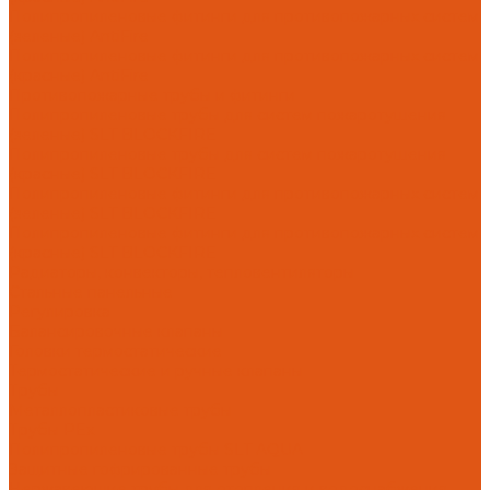
Полипропиленовые фитинги для противопожарных систем
(зеленые) AntiFire
Полипропиленовые фитинги для противопожарных систем
(красные) AntiFire
Противопожарные трубы и фитинги
Полипропиленовые трубы для систем пожаротушения
(зеленые) SLT BLOCKFIRE
Полипропиленовые трубы для систем пожаротушения
(красные) SLT BLOCKFIRE
Полипропиленовые фитинги для противопожарных систем
(зеленые) SLT BLOCKFIRE
Полипропиленовые фитинги для противопожарных систем
(красные) SLT BLOCKFIRE
Радиаторы, конвекторы, тепловентиляторы
Стальные панельные
Регулировка
Балансировочные клапаны
Головки термостатические
Термостатические и ручные клапаны
Трубы
Металлопластиковые трубы
Трубы PEx
Полипропиленовые трубы SLT AQUA
Защитные гофрированные трубы
Нержавеющие трубы для отопления и водоснабжения