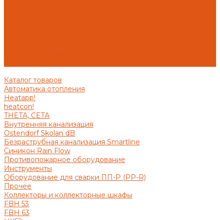
Производители
Статьи
О компании
Наши объекты
Наши покупатели
Распродажа
Нашим клиентам
Контакты
Каталог товаров
Автоматика отопления
Heatapp!
heatcon!
THETA, CETA
Внутренняя канализация
Ostendorf Skolan dB
Безраструбная канализация Smartline
Синикон Rain Flow
Противопожарное оборудование
Инструменты
Оборудование для сварки ПП-Р (PP-R)
Прочее
Коллекторы и коллекторные шкафы
FBH 53
FBH 63