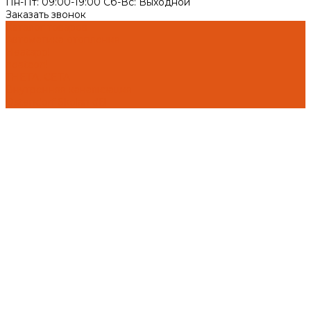
Пн-Пт: 09:00-19:00 Cб-Вс: Выходной
Заказать звонок
Каталог товаров
Автоматика отопления
Heatapp!
heatcon!
THETA, CETA
Внутренняя канализация
Ostendorf Skolan dB