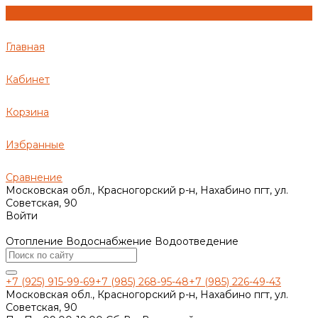
Главная
Кабинет
Корзина
Избранные
Сравнение
Московская обл., Красногорский р-н, Нахабино пгт, ул.
Советская, 90
Войти
Отопление Водоснабжение Водоотведение
+7 (925) 915-99-69
+7 (985) 268-95-48
+7 (985) 226-49-43
Московская обл., Красногорский р-н, Нахабино пгт, ул.
Советская, 90