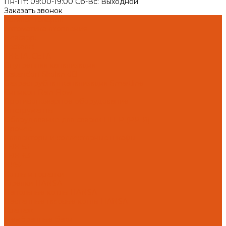
Пн-Пт: 09:00-19:00 Cб-Вс: Выходной
Заказать звонок
Каталог товаров
Автоматика отопления
Heatapp!
heatcon!
THETA, CETA
Внутренняя канализация
Ostendorf Skolan dB
Безраструбная канализация Smartline
Синикон Rain Flow
Противопожарное оборудование
Инструменты
Оборудование для сварки ПП-Р (PP-R)
Прочее
Коллекторы и коллекторные шкафы
FBH 53
FBH 63
HK52
Котлы и горелки
Горелки HANSA
Напольные котлы HANSA
Настенные газовые котлы HANSA
Крепеж
Мембранные баки