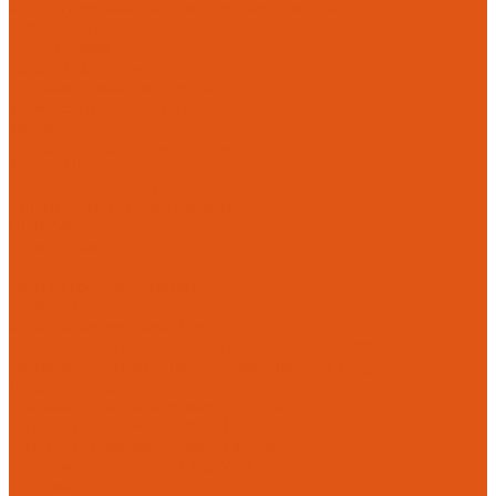
Радиаторы, конвекторы, тепловентиляторы
Стальные панельные
Регулировка
Балансировочные клапаны
Головки термостатические
Термостатические и ручные клапаны
Трубы
Металлопластиковые трубы
Трубы PEx
Полипропиленовые трубы SLT AQUA
Уплотнительные материалы
UNIPAK
Прокладки
Фильтры
Фильтр грубой очистки
Фитинги для труб
Фитинги аксиальные Pex
Пресс-фитинги для полимерных труб Multiskin
Фитинги для полипропиленовых труб SLT AQUA
Шаровые краны
Латунные шаровые краны COMAP
Латунные шаровые краны ITAP
Латунные шаровые краны Галлоп
Дренажные системы DrainWell
Доставка