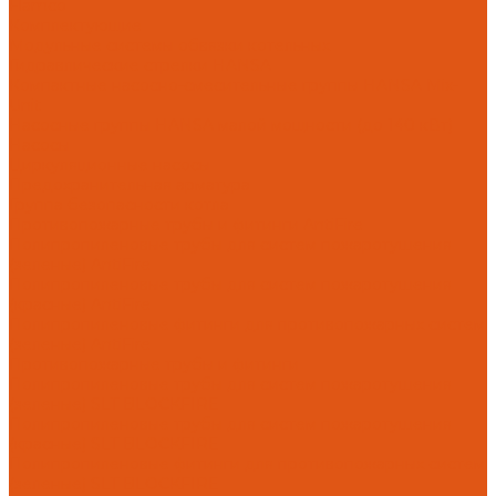
Flamco
Комплектующие
Модульные системы обвязки котельных
Гидравлические стрелки HANSA
Компактные насосно-смесительные группы HANSA Mix-
Unit
Насосные группы HANSA малой мощности (до 140 кВт)
Насосы
Циркуляционные насосы
Предохранительная арматура
Группа безопасности котла
Противопожарные трубы и фитинги AntiFire
Полипропиленовые трубы для систем пожаротушения
(зеленые) AntiFire
Полипропиленовые трубы для систем пожаротушения
(красные) AntiFire
Полипропиленовые фитинги для противопожарных систем
(зеленые) AntiFire
Противопожарные трубы и фитинги
Полипропиленовые трубы для систем пожаротушения
(зеленые) SLT BLOCKFIRE
Полипропиленовые трубы для систем пожаротушения
(красные) SLT BLOCKFIRE
Полипропиленовые фитинги для противопожарных систем
(зеленые) SLT BLOCKFIRE