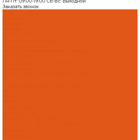
Пн-Пт: 09:00-19:00 Cб-Вс: Выходной
Заказать звонок
Каталог товаров
Автоматика отопления
Heatapp!
heatcon!
THETA, CETA
Внутренняя канализация
Ostendorf Skolan dB
Безраструбная канализация Smartline
Синикон Rain Flow
Противопожарное оборудование
Инструменты
Оборудование для сварки ПП-Р (PP-R)
Прочее
Коллекторы и коллекторные шкафы
FBH 53
FBH 63
HK52
Котлы и горелки
Горелки HANSA
Напольные котлы HANSA
Настенные газовые котлы HANSA
Крепеж
Мембранные баки