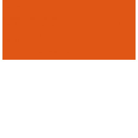
Flamco
Комплектующие
Модульные системы обвязки котельных
Гидравлические стрелки HANSA
Компактные насосно-смесительные группы HANSA Mix-
Unit
Насосные группы HANSA малой мощности (до 140 кВт)
Насосы
Циркуляционные насосы
Предохранительная арматура
Группа безопасности котла