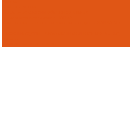
Flamco
Комплектующие
Модульные системы обвязки котельных
Гидравлические стрелки HANSA
Компактные насосно-смесительные группы HANSA Mix-
Unit
Насосные группы HANSA малой мощности (до 140 кВт)
Насосы
Циркуляционные насосы