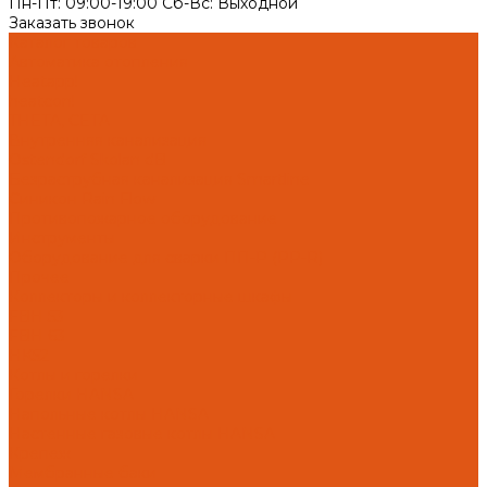
Пн-Пт: 09:00-19:00 Cб-Вс: Выходной
Заказать звонок
Каталог товаров
Автоматика отопления
Heatapp!
heatcon!
THETA, CETA
Внутренняя канализация
Ostendorf Skolan dB
Безраструбная канализация Smartline
Синикон Rain Flow
Противопожарное оборудование
Инструменты
Оборудование для сварки ПП-Р (PP-R)
Прочее
Коллекторы и коллекторные шкафы
FBH 53
FBH 63
HK52
Котлы и горелки
Горелки HANSA
Напольные котлы HANSA
Настенные газовые котлы HANSA
Крепеж
Мембранные баки