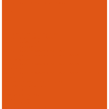
Коллекторы и коллекторные шкафы
FBH 53
FBH 63
HK52
HK55
S22
S23
Группы автономной циркуляции
Коллекторные шкафы, HANSA
Коллекторы Varmega
Коллекторы из латуни
Коллекторы из нержавеющей стали
Коллекторы из нержавеющей стали HANSA для
водоснабжения
Коллекторы из нержавеющей стали HANSA для
радиаторов
Коллекторы из нержавеющей стали HANSA для теплых
полов и отопления
Комплектующие для коллекторов
Расширительные модули
ШРВ и ШРН
Этажные коллекторы
Котлы и горелки
Горелки HANSA
Напольные котлы HANSA