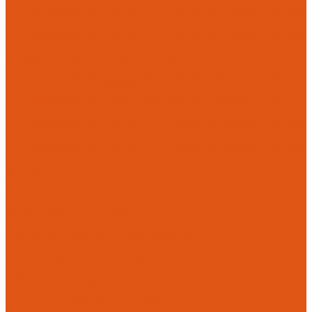
Полипропиленовые фитинги для противопожарных систем
(зеленые) AntiFire
Полипропиленовые фитинги для противопожарных систем
(красные) AntiFire
Противопожарные трубы и фитинги
Полипропиленовые трубы для систем пожаротушения
(зеленые) SLT BLOCKFIRE
Полипропиленовые трубы для систем пожаротушения
(красные) SLT BLOCKFIRE
Полипропиленовые фитинги для противопожарных систем
(зеленые) SLT BLOCKFIRE
Полипропиленовые фитинги для противопожарных систем
(красные) SLT BLOCKFIRE
Радиаторы, конвекторы, тепловентиляторы
Стальные панельные
Регулировка
Балансировочные клапаны
Головки термостатические
Термостатические и ручные клапаны
Трубы
Металлопластиковые трубы
Трубы PEx
Полипропиленовые трубы SLT AQUA
Защитные гофрированные трубы
Нержавеющие трубы для отопления и водоснабжения