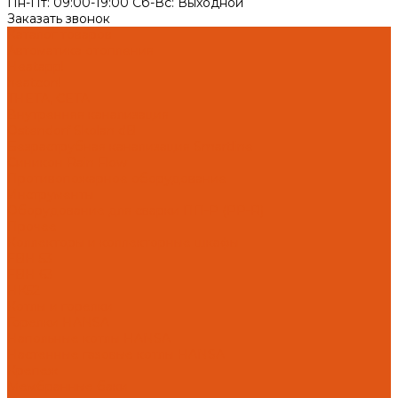
Пн-Пт: 09:00-19:00 Cб-Вс: Выходной
Заказать звонок
Каталог товаров
Автоматика отопления
Heatapp!
heatcon!
THETA, CETA
Внутренняя канализация
Ostendorf Skolan dB
Безраструбная канализация Smartline
Синикон Rain Flow
Противопожарное оборудование
Инструменты
Оборудование для сварки ПП-Р (PP-R)
Прочее
Коллекторы и коллекторные шкафы
FBH 53
FBH 63
HK52
Котлы и горелки
Горелки HANSA
Напольные котлы HANSA
Настенные газовые котлы HANSA
Крепеж
Мембранные баки