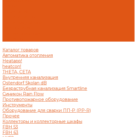
Производители
Статьи
О компании
Наши объекты
Наши покупатели
Распродажа
Нашим клиентам
Контакты
Каталог товаров
Автоматика отопления
Heatapp!
heatcon!
THETA, CETA
Внутренняя канализация
Ostendorf Skolan dB
Безраструбная канализация Smartline
Синикон Rain Flow
Противопожарное оборудование
Инструменты
Оборудование для сварки ПП-Р (PP-R)
Прочее
Коллекторы и коллекторные шкафы
FBH 53
FBH 63