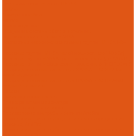
Настенные газовые котлы HANSA
Крепеж
Мембранные баки
Flamco
Комплектующие
Модульные системы обвязки котельных
Гидравлические стрелки HANSA
Компактные насосно-смесительные группы HANSA Mix-
Unit
Насосные группы HANSA малой мощности (до 140 кВт)
Насосные группы HANSA средней мощности (до 370 кВт)
Насосные группы Meibes серии поколение 8 (MEIFLOW S)
Распределительные коллекторы HANSA PRO HKV 125
малой мощности
Распределительные коллекторы HANSA PRO HKV-160
средней мощности
Насосы
Циркуляционные насосы
Предохранительная арматура
Группа безопасности котла
Противопожарные трубы и фитинги AntiFire
Полипропиленовые трубы для систем пожаротушения
(зеленые) AntiFire
Полипропиленовые трубы для систем пожаротушения
(красные) AntiFire