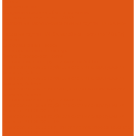
Flamco
Комплектующие
Модульные системы обвязки котельных
Гидравлические стрелки HANSA
Компактные насосно-смесительные группы HANSA Mix-
Unit
Насосные группы HANSA малой мощности (до 140 кВт)
Насосы
Циркуляционные насосы
Предохранительная арматура
Группа безопасности котла
Противопожарные трубы и фитинги AntiFire
Полипропиленовые трубы для систем пожаротушения
(зеленые) AntiFire
Полипропиленовые трубы для систем пожаротушения
(красные) AntiFire
Полипропиленовые фитинги для противопожарных систем
(зеленые) AntiFire
Противопожарные трубы и фитинги
Полипропиленовые трубы для систем пожаротушения
(зеленые) SLT BLOCKFIRE
Полипропиленовые трубы для систем пожаротушения
(красные) SLT BLOCKFIRE
Полипропиленовые фитинги для противопожарных систем
(зеленые) SLT BLOCKFIRE