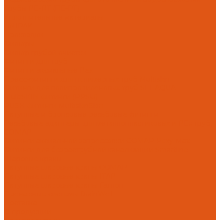
Трубы PE-RT (ПЕ-РТ)
Уплотнительные материалы
UNIPAK
Прокладки
Фильтры
Фильтр грубой очистки
Фитинги для труб
Фитинги аксиальные Pex
Пресс-фитинги для полимерных труб Multiskin
Фитинги для полипропиленовых труб SLT AQUA
MultiSKIN фитинги (PPSU)
PUSH фитинги MultiskinSkin
Латунные и бронзовые резьбовые фитинги
Резьбовые адаптеры для металлопластиковых и PEx труб,
COMAP
Фитинги аксиальной запрессовки COMAP Pexy Max
Фитинги для безраструбной канализации Smartline
Шаровые краны
Латунные шаровые краны COMAP
Латунные шаровые краны ITAP
Латунные шаровые краны Галлоп
Дренажные системы DrainWell
Доставка
О продукции