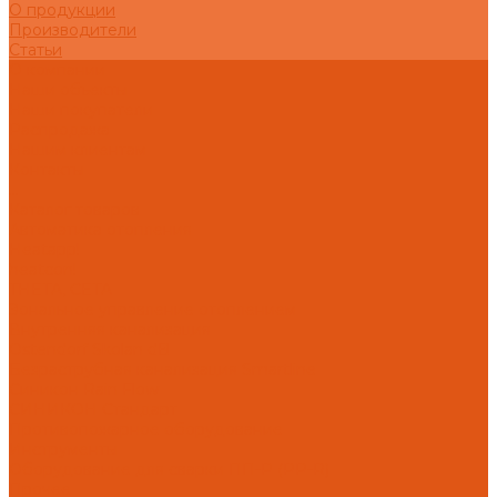
О продукции
Производители
Статьи
О компании
Наши объекты
Наши покупатели
Распродажа
Нашим клиентам
Контакты
...
Каталог товаров
Автоматика отопления
Heatapp!
heatcon!
THETA, CETA
Зональное управление отоплением
Внутренняя канализация
Ostendorf Skolan dB
Безраструбная канализация Smartline
Синикон Rain Flow
СИНИКОН Стандарт
Противопожарное оборудование
Инструменты
Оборудование для сварки ПП-Р (PP-R)
Прочее