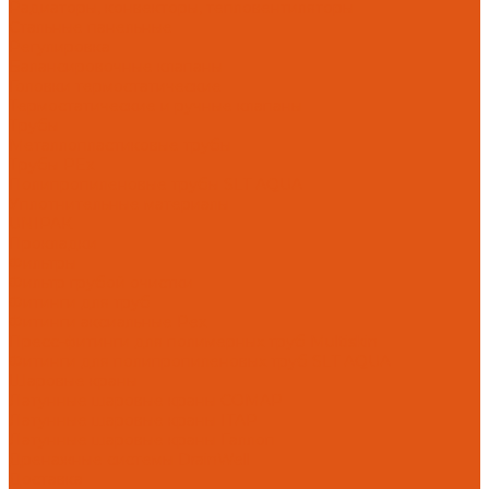
Радиаторы, конвекторы, тепловентиляторы
Стальные панельные
Регулировка
Балансировочные клапаны
Головки термостатические
Термостатические и ручные клапаны
Трубы
Металлопластиковые трубы
Трубы PEx
Полипропиленовые трубы SLT AQUA
Уплотнительные материалы
UNIPAK
Прокладки
Фильтры
Фильтр грубой очистки
Фитинги для труб
Фитинги аксиальные Pex
Пресс-фитинги для полимерных труб Multiskin
Фитинги для полипропиленовых труб SLT AQUA
Шаровые краны
Латунные шаровые краны COMAP
Латунные шаровые краны ITAP
Латунные шаровые краны Галлоп
Дренажные системы DrainWell
Доставка