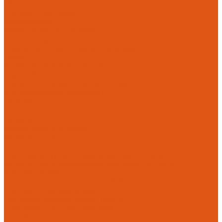
Радиаторы, конвекторы, тепловентиляторы
Стальные панельные
Регулировка
Балансировочные клапаны
Головки термостатические
Термостатические и ручные клапаны
Трубы
Металлопластиковые трубы
Трубы PEx
Полипропиленовые трубы SLT AQUA
Уплотнительные материалы
UNIPAK
Прокладки
Фильтры
Фильтр грубой очистки
Фитинги для труб
Фитинги аксиальные Pex
Пресс-фитинги для полимерных труб Multiskin
Фитинги для полипропиленовых труб SLT AQUA
Шаровые краны
Латунные шаровые краны COMAP
Латунные шаровые краны ITAP
Латунные шаровые краны Галлоп
Дренажные системы DrainWell
Доставка