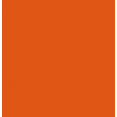
Flamco
Комплектующие
Модульные системы обвязки котельных
Гидравлические стрелки HANSA
Компактные насосно-смесительные группы HANSA Mix-
Unit
Насосные группы HANSA малой мощности (до 140 кВт)
Насосы
Циркуляционные насосы
Предохранительная арматура
Группа безопасности котла
Противопожарные трубы и фитинги AntiFire
Полипропиленовые трубы для систем пожаротушения
(зеленые) AntiFire
Полипропиленовые трубы для систем пожаротушения
(красные) AntiFire
Полипропиленовые фитинги для противопожарных систем
(зеленые) AntiFire
Противопожарные трубы и фитинги
Полипропиленовые трубы для систем пожаротушения
(зеленые) SLT BLOCKFIRE
Полипропиленовые трубы для систем пожаротушения
(красные) SLT BLOCKFIRE
Полипропиленовые фитинги для противопожарных систем
(зеленые) SLT BLOCKFIRE