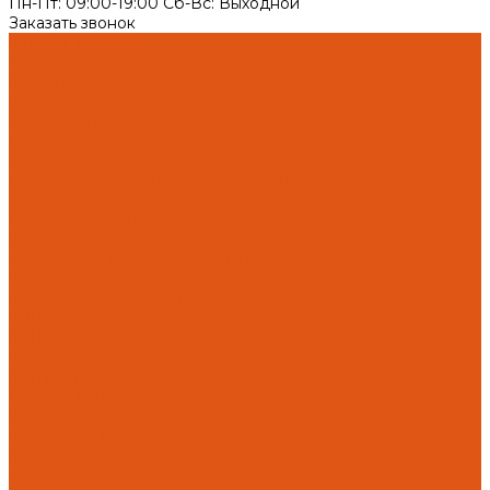
Пн-Пт: 09:00-19:00 Cб-Вс: Выходной
Заказать звонок
Каталог товаров
Автоматика отопления
Heatapp!
heatcon!
THETA, CETA
Внутренняя канализация
Ostendorf Skolan dB
Безраструбная канализация Smartline
Синикон Rain Flow
Противопожарное оборудование
Инструменты
Оборудование для сварки ПП-Р (PP-R)
Прочее
Коллекторы и коллекторные шкафы
FBH 53
FBH 63
HK52
Котлы и горелки
Горелки HANSA
Напольные котлы HANSA
Настенные газовые котлы HANSA
Крепеж
Мембранные баки