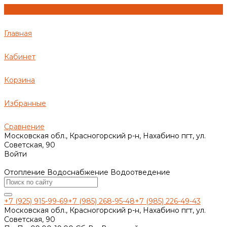
Главная
Кабинет
Корзина
Избранные
Сравнение
Московская обл., Красногорский р-н, Нахабино пгт, ул.
Советская, 90
Войти
Отопление Водоснабжение Водоотведение
+7 (925) 915-99-69
+7 (985) 268-95-48
+7 (985) 226-49-43
Московская обл., Красногорский р-н, Нахабино пгт, ул.
Советская, 90