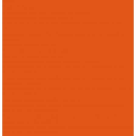
Flamco
Комплектующие
Модульные системы обвязки котельных
Гидравлические стрелки HANSA
Компактные насосно-смесительные группы HANSA Mix-
Unit
Насосные группы HANSA малой мощности (до 140 кВт)
Насосы
Циркуляционные насосы
Предохранительная арматура
Группа безопасности котла
Противопожарные трубы и фитинги AntiFire
Полипропиленовые трубы для систем пожаротушения
(зеленые) AntiFire
Полипропиленовые трубы для систем пожаротушения
(красные) AntiFire
Полипропиленовые фитинги для противопожарных систем
(зеленые) AntiFire
Противопожарные трубы и фитинги
Полипропиленовые трубы для систем пожаротушения
(зеленые) SLT BLOCKFIRE
Полипропиленовые трубы для систем пожаротушения
(красные) SLT BLOCKFIRE
Полипропиленовые фитинги для противопожарных систем
(зеленые) SLT BLOCKFIRE