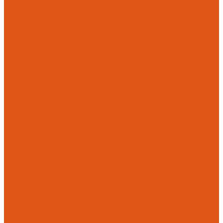
Радиаторы, конвекторы, тепловентиляторы
Стальные панельные
Регулировка
Балансировочные клапаны
Головки термостатические
Термостатические и ручные клапаны
Трубы
Металлопластиковые трубы
Трубы PEx
Полипропиленовые трубы SLT AQUA
Уплотнительные материалы
UNIPAK
Прокладки
Фильтры
Фильтр грубой очистки
Фитинги для труб
Фитинги аксиальные Pex
Пресс-фитинги для полимерных труб Multiskin
Фитинги для полипропиленовых труб SLT AQUA
Шаровые краны
Латунные шаровые краны COMAP
Латунные шаровые краны ITAP
Латунные шаровые краны Галлоп
Дренажные системы DrainWell
Доставка