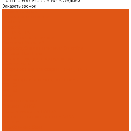
Пн-Пт: 09:00-19:00 Cб-Вс: Выходной
Заказать звонок
Каталог товаров
Автоматика отопления
Heatapp!
heatcon!
THETA, CETA
Внутренняя канализация
Ostendorf Skolan dB
Безраструбная канализация Smartline
Синикон Rain Flow
Противопожарное оборудование
Инструменты
Оборудование для сварки ПП-Р (PP-R)
Прочее
Коллекторы и коллекторные шкафы
FBH 53
FBH 63
HK52
Котлы и горелки
Горелки HANSA
Напольные котлы HANSA
Настенные газовые котлы HANSA
Крепеж
Мембранные баки