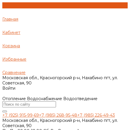
Главная
Кабинет
Корзина
Избранные
Сравнение
Московская обл., Красногорский р-н, Нахабино пгт, ул.
Советская, 90
Войти
Отопление Водоснабжение Водоотведение
+7 (925) 915-99-69
+7 (985) 268-95-48
+7 (985) 226-49-43
Московская обл., Красногорский р-н, Нахабино пгт, ул.
Советская, 90