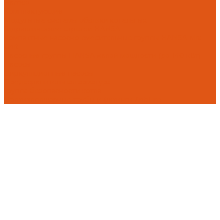
Flamco
Комплектующие
Модульные системы обвязки котельных
Гидравлические стрелки HANSA
Компактные насосно-смесительные группы HANSA Mix-
Unit
Насосные группы HANSA малой мощности (до 140 кВт)
Насосы
Циркуляционные насосы
Предохранительная арматура
Группа безопасности котла
Противопожарные трубы и фитинги AntiFire