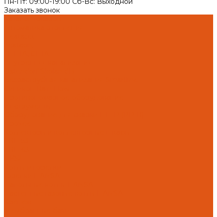
Пн-Пт: 09:00-19:00 Cб-Вс: Выходной
Заказать звонок
Каталог товаров
Автоматика отопления
Heatapp!
heatcon!
THETA, CETA
Внутренняя канализация
Ostendorf Skolan dB
Безраструбная канализация Smartline
Синикон Rain Flow
Противопожарное оборудование
Инструменты
Оборудование для сварки ПП-Р (PP-R)
Прочее
Коллекторы и коллекторные шкафы
FBH 53
FBH 63
HK52
Котлы и горелки
Горелки HANSA
Напольные котлы HANSA
Настенные газовые котлы HANSA
Крепеж
Мембранные баки