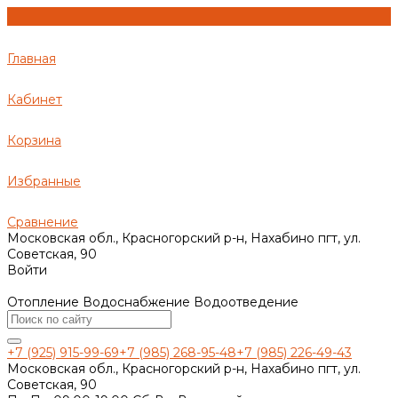
Главная
Кабинет
Корзина
Избранные
Сравнение
Московская обл., Красногорский р-н, Нахабино пгт, ул.
Советская, 90
Войти
Отопление Водоснабжение Водоотведение
+7 (925) 915-99-69
+7 (985) 268-95-48
+7 (985) 226-49-43
Московская обл., Красногорский р-н, Нахабино пгт, ул.
Советская, 90